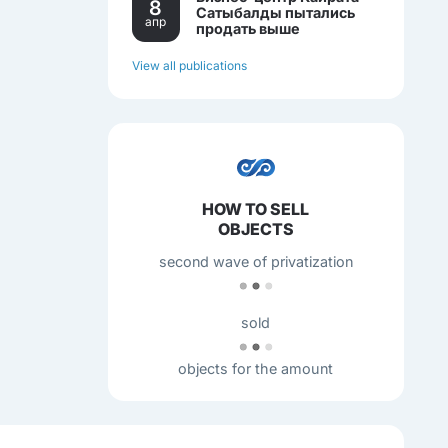
8
Сатыбалды пытались
апр
продать выше
себестоимости.
View all publications
HOW TO SELL
OBJECTS
second wave of privatization
sold
objects for the amount