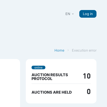
EN
Log in
Home
Execution error
online
AUCTION RESULTS
10
PROTOCOL
0
AUCTIONS ARE HELD