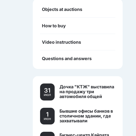
Objects at auctions
How to buy
Video instructions
Questions and answers
Дочка "КТЖ" выставила
31
на продажу три
июл
автомобиля общей
стоимостью более 270
млн тенге
Бывшие офисы банков в
1
столичном здании, где
июн
захватывали
заложников, выставили
на торги.
Бизнес-центр Кайрата