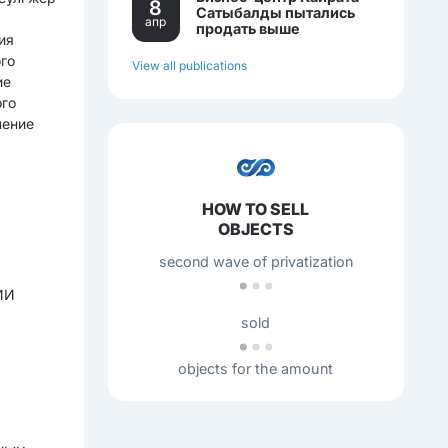
8
Сатыбалды пытались
апр
продать выше
ия
себестоимости.
ого
View all publications
ие
ого
чение
HOW TO SELL
OBJECTS
second wave of privatization
ИИ
sold
objects for the amount