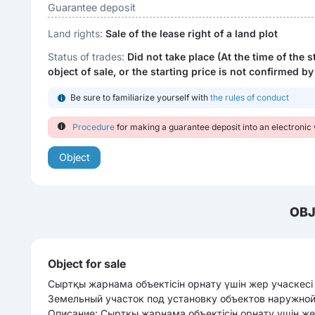
Guarantee deposit
Land rights:
Sale of the lease right of a land plot
Status of trades:
Did not take place (At the time of the s
object of sale, or the starting price is not confirmed by
Be sure to familiarize yourself with
the rules of conduct
Procedure
for making a guarantee deposit into an electronic 
Object
OBJ
Object for sale
Сыртқы жарнама объектісін орнату үшін жер учаскесі
Земельный участок под установку объектов наружной 
Описание: Сыртқы жарнама объектісін орнату үшін же