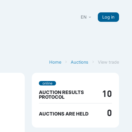
EN
Log in
Home
Auctions
View trade
online
AUCTION RESULTS
10
PROTOCOL
0
AUCTIONS ARE HELD