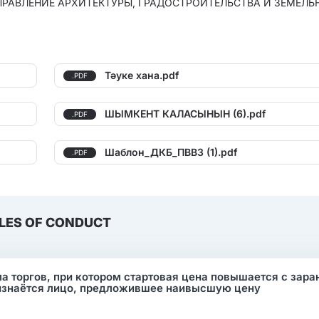
УПРАВЛЕНИЕ АРХИТЕКТУРЫ, ГРАДОСТРОИТЕЛЬСТВА И ЗЕМЕЛЬ
Тәуке хана.pdf
.PDF
ШЫМКЕНТ КАЛАСЫНЫН (6).pdf
.PDF
Шаблон_ДКБ_ПВВЗ (1).pdf
.PDF
LES OF CONDUCT
ма торгов, при котором стартовая цена повышается с зара
изнаётся лицо, предложившее наивысшую цену