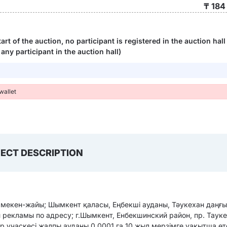
₸ 184
tart of the auction, no participant is registered in the auction hall
 any participant in the auction hall)
wallet
ECT DESCRIPTION
 мекен-жайы; Шымкент қаласы, Еңбекші ауданы, Тәукехан даңғыл
рекламы по адресу; г.Шымкент, Енбекшинский район, пр. Таукех
р учаскесі жалпы ауданы 0,0001 га 10 жыл мерзімге уақытша өт