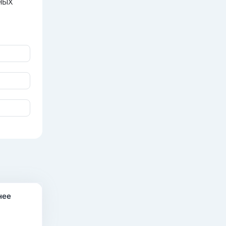
НЫХ
нее