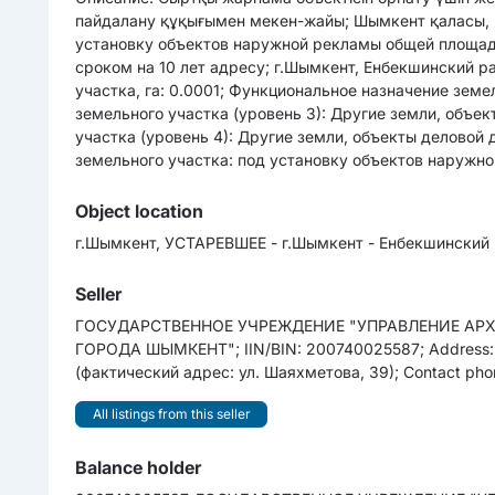
пайдалану құқығымен мекен-жайы; Шымкент қаласы, Е
установку объектов наружной рекламы общей площад
сроком на 10 лет адресу; г.Шымкент, Енбекшинский ра
участка, га: 0.0001; Функциональное назначение земе
земельного участка (уровень 3): Другие земли, объе
участка (уровень 4): Другие земли, объекты деловой
земельного участка: под установку объектов наружн
Object location
г.Шымкент, УСТАРЕВШЕЕ - г.Шымкент - Енбекшинский 
Seller
ГОСУДАРСТВЕННОЕ УЧРЕЖДЕНИЕ "УПРАВЛЕНИЕ АР
ГОРОДА ШЫМКЕНТ"; IIN/BIN: 200740025587; Address: г
(фактический адрес: ул. Шаяхметова, 39); Contact pho
All listings from this seller
Balance holder