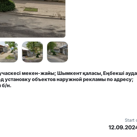
 учаскесі мекен-жайы; Шымкент қаласы, Еңбекші ауда
од установку объектов наружной рекламы по адресу;
 б/н.
Start 
12.09.202