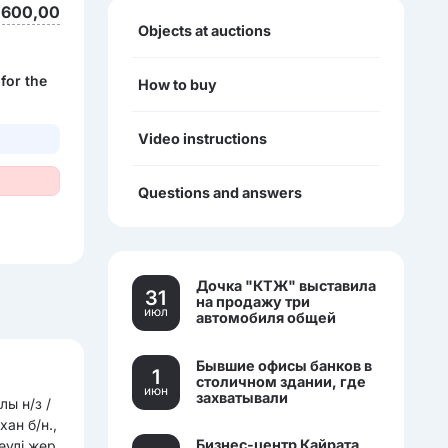
 600,00
Objects at auctions
 for the
How to buy
Video instructions
Questions and answers
Дочка "КТЖ" выставила
31
на продажу три
июл
автомобиля общей
стоимостью более 270
млн тенге
Бывшие офисы банков в
1
столичном здании, где
июн
захватывали
ы н/з /
заложников, выставили
ан б/н.,
на торги.
Бизнес-центр Кайрата
еулі жер