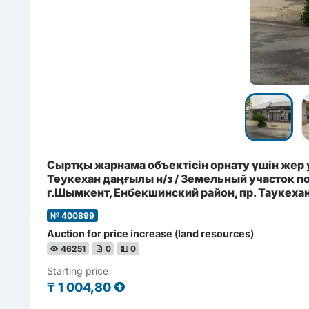
Сыртқы жарнама объектісін орнату үшін жер
Тәукехан даңғылы н/з / Земельный участок п
г.Шымкент, Енбекшинский район, пр. Таукехан
№ 400899
Auction for price increase (land resources)
46251
0
0
Starting price
₸
1 004,80