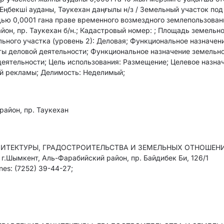
ңбекші ауданы, Тәукехан даңғылы н/з / Земельный участок под
ью 0,0001 гана праве временного возмездного землепользован
йон, пр. Таукехан б/н.; Кадастровый номер: ; Площадь земельн
льного участка (уровень 2): Деловая; Функциональное назначен
кты деловой деятельности; Функциональное назначение земельн
 деятельности; Цель использования: Размещение; Целевое назна
ой рекламы; Делимость: Неделимый;
район, пр. Таукехан
ХИТЕКТУРЫ, ГРАДОСТРОИТЕЛЬСТВА И ЗЕМЕЛЬНЫХ ОТНОШЕН
.Шымкент, Аль-Фарабийский район, пр. Байдибек Би, 126/1
nes: (7252) 39-44-27;