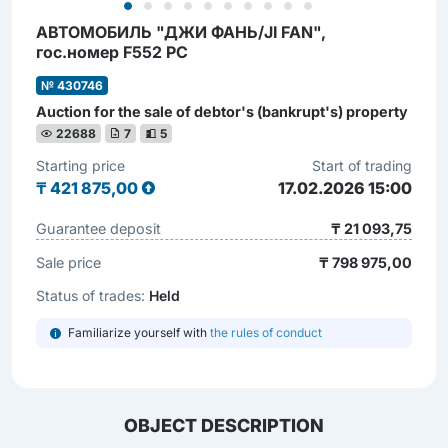
АВТОМОБИЛЬ "ДЖИ ФАНЬ/JI FAN",
гос.номер F552 PC
№ 430746
Auction for the sale of debtor's (bankrupt's) property
22688
7
5
Starting price
Start of trading
₸
421 875,00
17.02.2026 15:00
Guarantee deposit
₸ 21 093,75
Sale price
₸ 798 975,00
Status of trades:
Held
Familiarize yourself with
the rules of conduct
OBJECT DESCRIPTION