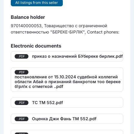
All listings from this seller
Balance holder
970140000053, Товарищество с ограниченной
ответственностью "БЕРЕКЕ-БІРЛІК", Contact phones:
Electronic documents
приказ о назначений БУбереке бирлик.pdf
.PDF
.PDF
постановление от 15.10.2024 судебной коллегий
области Абай о признаний банкротом тоо береке
б!рл!к с отметкой ..pdf
ТС TМ 552.pdf
.PDF
Оценка Джи Фань TМ 552.pdf
.PDF