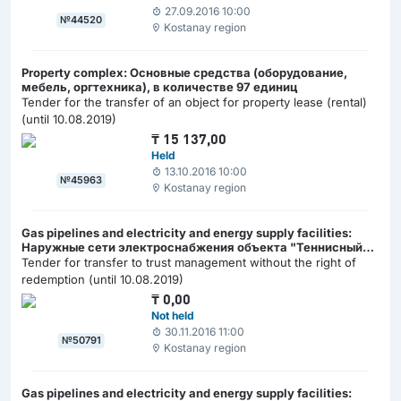
27.09.2016 10:00
№44520
Kostanay region
Property complex: Основные средства (оборудование,
мебель, оргтехника), в количестве 97 единиц
Tender for the transfer of an object for property lease (rental)
(until 10.08.2019)
₸
15 137,00
Held
13.10.2016 10:00
№45963
Kostanay region
Gas pipelines and electricity and energy supply facilities:
Наружные сети электроснабжения объекта "Теннисный
центр", протяженностью 1176,4 м
Tender for transfer to trust management without the right of
redemption (until 10.08.2019)
₸
0,00
Not held
30.11.2016 11:00
№50791
Kostanay region
Gas pipelines and electricity and energy supply facilities: