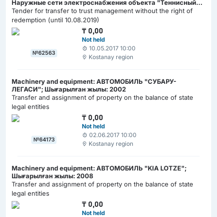
Наружные сети электроснабжения объекта "Теннисный
центр", протяженностью 1176,4 м
Tender for transfer to trust management without the right of
redemption (until 10.08.2019)
₸
0,00
Not held
10.05.2017 10:00
№62563
Kostanay region
Machinery and equipment: АВТОМОБИЛЬ "СУБАРУ-
ЛЕГАСИ"; Шығарылған жылы: 2002
Transfer and assignment of property on the balance of state
legal entities
₸
0,00
Not held
02.06.2017 10:00
№64173
Kostanay region
Machinery and equipment: АВТОМОБИЛЬ "KIA LOTZE";
Шығарылған жылы: 2008
Transfer and assignment of property on the balance of state
legal entities
₸
0,00
Not held