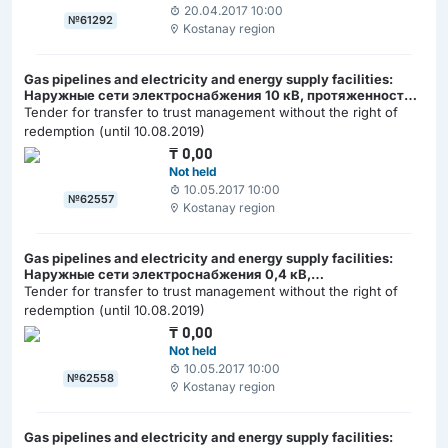
20.04.2017 10:00
№61292
Kostanay region
Gas pipelines and electricity and energy supply facilities:
Наружные сети электроснабжения 10 кВ, протяженностью
988 м
Tender for transfer to trust management without the right of
redemption (until 10.08.2019)
₸
0,00
Not held
10.05.2017 10:00
№62557
Kostanay region
Gas pipelines and electricity and energy supply facilities:
Наружные сети электроснабжения 0,4 кВ,
протяженностью 51,5 м
Tender for transfer to trust management without the right of
redemption (until 10.08.2019)
₸
0,00
Not held
10.05.2017 10:00
№62558
Kostanay region
Gas pipelines and electricity and energy supply facilities: