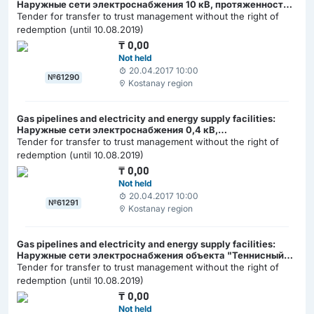
Наружные сети электроснабжения 10 кВ, протяженностью
988 м
Tender for transfer to trust management without the right of
redemption (until 10.08.2019)
₸
0,00
Not held
20.04.2017 10:00
№61290
Kostanay region
Gas pipelines and electricity and energy supply facilities:
Наружные сети электроснабжения 0,4 кВ,
протяженностью 51,5 м
Tender for transfer to trust management without the right of
redemption (until 10.08.2019)
₸
0,00
Not held
20.04.2017 10:00
№61291
Kostanay region
Gas pipelines and electricity and energy supply facilities:
Наружные сети электроснабжения объекта "Теннисный
центр", протяженностью 1176,4 м
Tender for transfer to trust management without the right of
redemption (until 10.08.2019)
₸
0,00
Not held