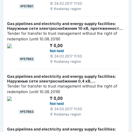
24.02.2017 11:00
№57861
Kostanay region
Gas pipelines and electricity and energy supply facilities:
Наружные сети электроснабжения 10 кВ, протяженностью
988 м
Tender for transfer to trust management without the right of
redemption (until 10.08.2019)
₸
0,00
Not held
24.02.2017 11:00
№57862
Kostanay region
Gas pipelines and electricity and energy supply facilities:
Наружные сети электроснабжения 0,4 кВ,
протяженностью 51,5 м
Tender for transfer to trust management without the right of
redemption (until 10.08.2019)
₸
0,00
Not held
24.02.2017 11:00
№57863
Kostanay region
Gas pipelines and electricity and energy supply facilities: