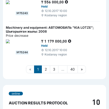
₸
556 000,00
Held
12.10.2017 10:00
№75243
Kostanay region
Machinery and equipment: АВТОМОБИЛЬ "KIA LOTZE";
Шығарылған жылы: 2008
Price decrease
₸
1 179 000,00
Held
12.10.2017 10:00
№75244
Kostanay region
«
1
2
3
...
40
»
online
10
AUCTION RESULTS PROTOCOL