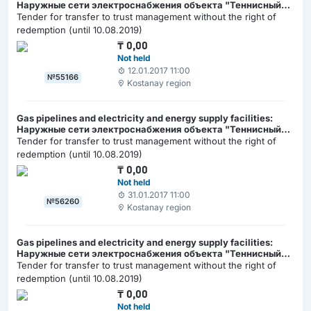
Наружные сети электроснабжения объекта "Теннисный
центр", протяженностью 1176,4 м
Tender for transfer to trust management without the right of
redemption (until 10.08.2019)
₸
0,00
Not held
12.01.2017 11:00
№55166
Kostanay region
Gas pipelines and electricity and energy supply facilities:
Наружные сети электроснабжения объекта "Теннисный
центр", протяженностью 1176,4 м
Tender for transfer to trust management without the right of
redemption (until 10.08.2019)
₸
0,00
Not held
31.01.2017 11:00
№56260
Kostanay region
Gas pipelines and electricity and energy supply facilities:
Наружные сети электроснабжения объекта "Теннисный
центр", протяженностью 1176,4 м
Tender for transfer to trust management without the right of
redemption (until 10.08.2019)
₸
0,00
Not held