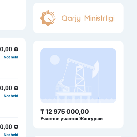
00,00
Not held
00,00
Not held
₸ 12 975 000,00
Участок: участок Жангурши
00,00
Not held