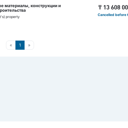
ые материалы, конструкции и
₸
13 608 0
роительства
Cancelled before t
t's) property
«
1
»