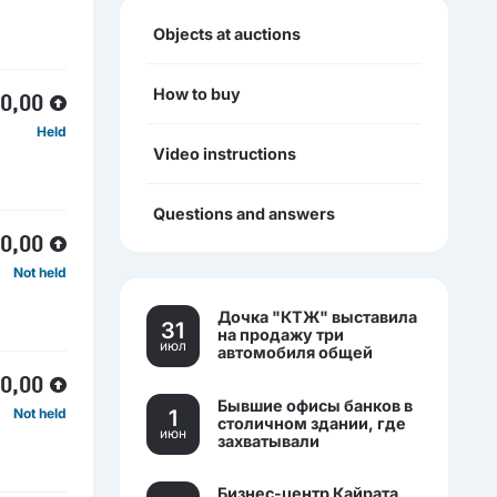
Objects at auctions
How to buy
00,00
Held
Video instructions
Questions and answers
00,00
Not held
Дочка "КТЖ" выставила
31
на продажу три
июл
автомобиля общей
стоимостью более 270
00,00
млн тенге
Бывшие офисы банков в
1
Not held
столичном здании, где
июн
захватывали
заложников, выставили
на торги.
Бизнес-центр Кайрата