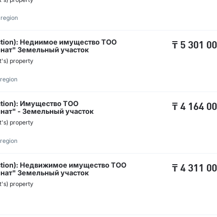
 region
ruction): Недиимое имущество ТОО
₸
5 301 0
нат" Земельный участок
t's) property
region
uction): Имущество ТОО
₸
4 164 0
ат" - Земельный участок
t's) property
region
ruction): Недвижимое имущество ТОО
₸
4 311 0
нат" Земельный участок
t's) property