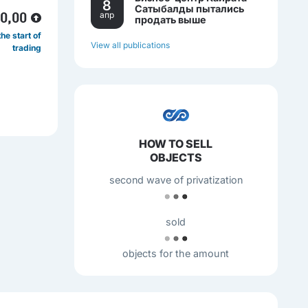
8
Сатыбалды пытались
апр
00,00
продать выше
себестоимости.
he start of
View all publications
trading
HOW TO SELL
OBJECTS
second wave of privatization
sold
objects for the amount