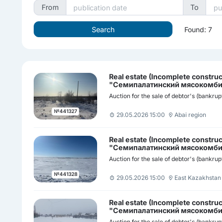
From
To
Found: 7
Real estate (Incomplete const
"Семипалатинский мясокомби
Auction for the sale of debtor's (bankrup
№441327
29.05.2026 15:00
Abai region
Real estate (Incomplete constr
"Семипалатинский мясокомбин
Auction for the sale of debtor's (bankrup
№441328
29.05.2026 15:00
East Kazakhstan
Real estate (Incomplete const
"Семипалатинский мясокомби
Auction for the sale of debtor's (bankrup