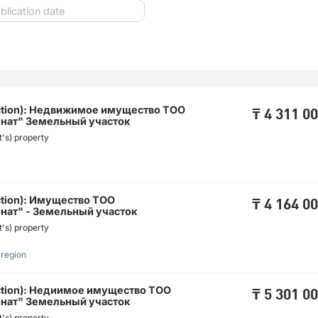
ruction): Недвижимое имущество ТОО
₸
4 311 0
нат" Земельный участок
t's) property
uction): Имущество ТОО
₸
4 164 0
ат" - Земельный участок
t's) property
 region
ruction): Недиимое имущество ТОО
₸
5 301 0
нат" Земельный участок
t's) property