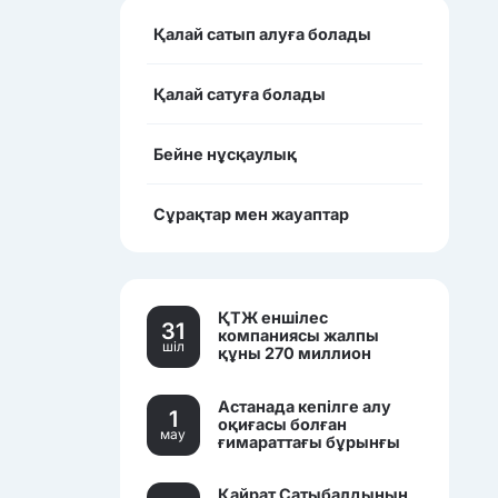
Қалай сатып алуға болады
Қалай сатуға болады
Бейне нұсқаулық
Сұрақтар мен жауаптар
ҚТЖ еншілес
31
компаниясы жалпы
шiл
құны 270 миллион
теңгеден асатын үш
көлікті сатылымға
Астанада кепілге алу
қойды.
1
оқиғасы болған
мау
ғимараттағы бұрынғы
банк кеңселері саудаға
шығарылды.
Қайрат Сатыбалдының