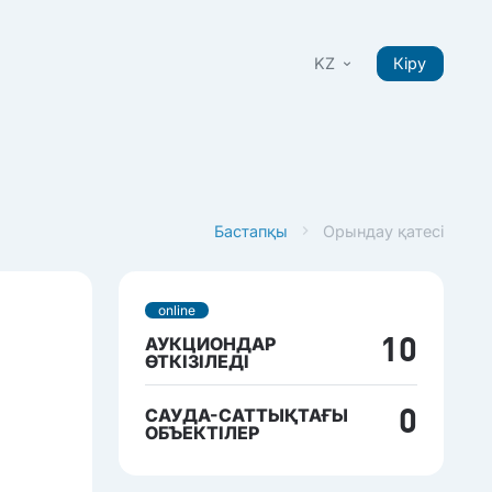
KZ
Кіру
Бастапқы
Орындау қатесі
online
АУКЦИОНДАР
10
ӨТКІЗІЛЕДІ
САУДА-САТТЫҚТАҒЫ
0
ОБЪЕКТІЛЕР