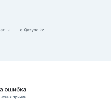
рат
e-Qazyna.kz
а ошибка
снения причин