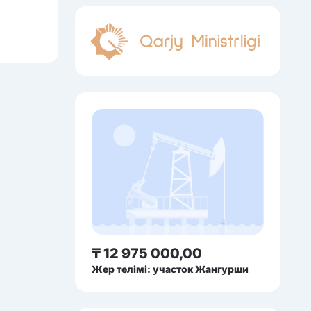
₸ 12 975 000,00
Жер телімі: участок Жангурши