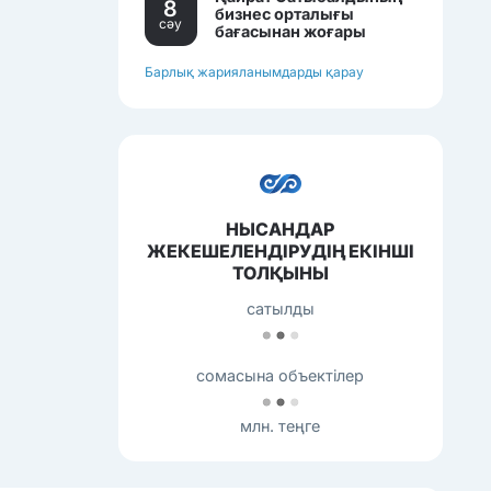
8
бизнес орталығы
сәу
бағасынан жоғары
бағамен сатылып
жатқан еді.
Барлық жарияланымдарды қарау
НЫСАНДАР
ЖЕКЕШЕЛЕНДІРУДІҢ ЕКІНШІ
ТОЛҚЫНЫ
сатылды
сомасына объектілер
млн. теңге