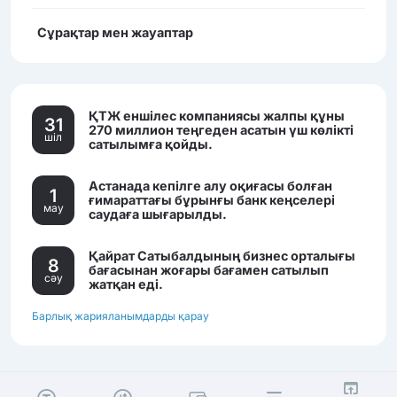
Сұрақтар мен жауаптар
ҚТЖ еншілес компаниясы жалпы құны
31
270 миллион теңгеден асатын үш көлікті
шiл
сатылымға қойды.
Астанада кепілге алу оқиғасы болған
1
ғимараттағы бұрынғы банк кеңселері
мау
саудаға шығарылды.
Қайрат Сатыбалдының бизнес орталығы
8
бағасынан жоғары бағамен сатылып
сәу
жатқан еді.
Барлық жарияланымдарды қарау