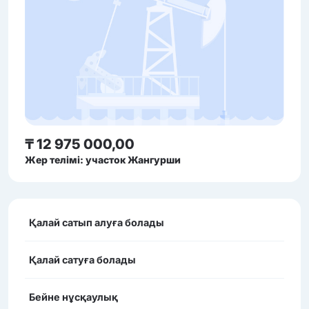
₸ 12 975 000,00
Жер телімі: участок Жангурши
Қалай сатып алуға болады
Қалай сатуға болады
Бейне нұсқаулық