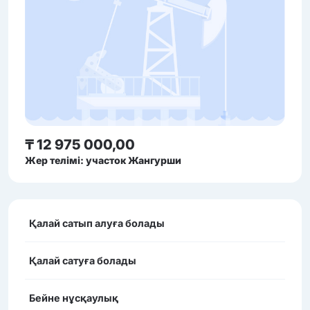
₸ 12 975 000,00
Жер телімі: участок Жангурши
Қалай сатып алуға болады
Қалай сатуға болады
Бейне нұсқаулық