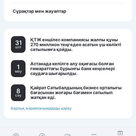
Сұрақтар мен жауаптар
ҚТЖ еншілес компаниясы жалпы құны
31
270 миллион теңгеден асатын үш көлікті
шiл
сатылымға қойды.
Астанада кепілге алу оқиғасы болған
1
ғимараттағы бұрынғы банк кеңселері
мау
саудаға шығарылды.
Қайрат Сатыбалдының бизнес орталығы
8
бағасынан жоғары бағамен сатылып
сәу
жатқан еді.
Барлық жарияланымдарды қарау