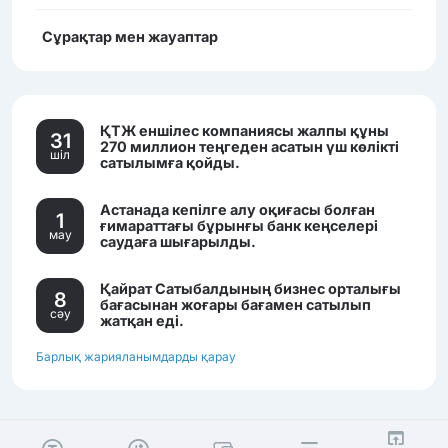
Сұрақтар мен жауаптар
ҚТЖ еншілес компаниясы жалпы құны
31
270 миллион теңгеден асатын үш көлікті
шiл
сатылымға қойды.
Астанада кепілге алу оқиғасы болған
1
ғимараттағы бұрынғы банк кеңселері
мау
саудаға шығарылды.
Қайрат Сатыбалдының бизнес орталығы
8
бағасынан жоғары бағамен сатылып
сәу
жатқан еді.
Барлық жарияланымдарды қарау