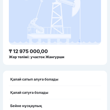
₸ 12 975 000,00
Жер телімі: участок Жангурши
Қалай сатып алуға болады
Қалай сатуға болады
Бейне нұсқаулық