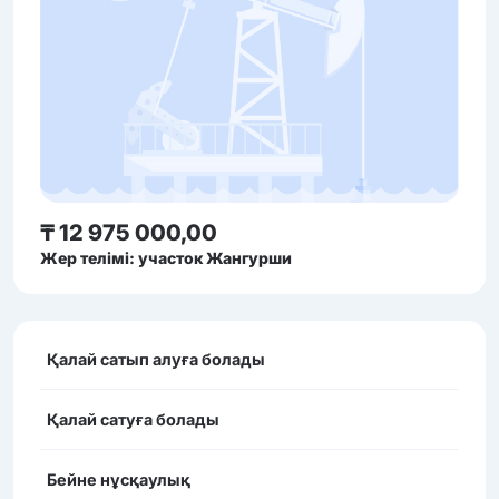
₸ 12 975 000,00
Жер телімі: участок Жангурши
Қалай сатып алуға болады
Қалай сатуға болады
Бейне нұсқаулық