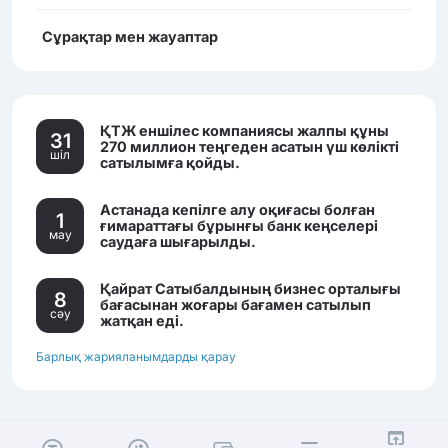
Сұрақтар мен жауаптар
ҚТЖ еншілес компаниясы жалпы құны
31
270 миллион теңгеден асатын үш көлікті
шiл
сатылымға қойды.
Астанада кепілге алу оқиғасы болған
1
ғимараттағы бұрынғы банк кеңселері
мау
саудаға шығарылды.
Қайрат Сатыбалдының бизнес орталығы
8
бағасынан жоғары бағамен сатылып
сәу
жатқан еді.
Барлық жарияланымдарды қарау