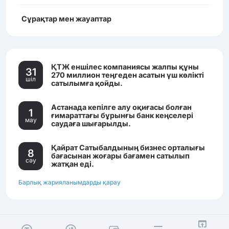
Сұрақтар мен жауаптар
ҚТЖ еншілес компаниясы жалпы құны
31
270 миллион теңгеден асатын үш көлікті
шiл
сатылымға қойды.
Астанада кепілге алу оқиғасы болған
1
ғимараттағы бұрынғы банк кеңселері
мау
саудаға шығарылды.
Қайрат Сатыбалдының бизнес орталығы
8
бағасынан жоғары бағамен сатылып
сәу
жатқан еді.
Барлық жарияланымдарды қарау