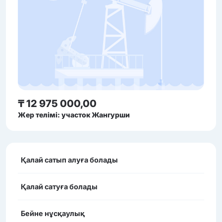
₸ 12 975 000,00
Жер телімі: участок Жангурши
Қалай сатып алуға болады
Қалай сатуға болады
Бейне нұсқаулық