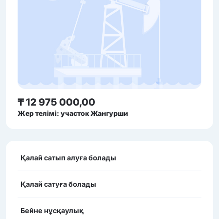
₸ 12 975 000,00
Жер телімі: участок Жангурши
Қалай сатып алуға болады
Қалай сатуға болады
Бейне нұсқаулық