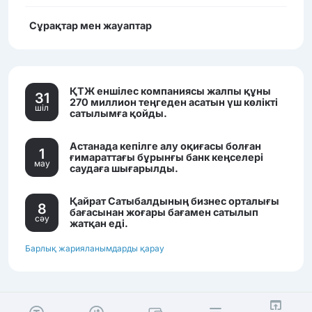
Сұрақтар мен жауаптар
ҚТЖ еншілес компаниясы жалпы құны
31
270 миллион теңгеден асатын үш көлікті
шiл
сатылымға қойды.
Астанада кепілге алу оқиғасы болған
1
ғимараттағы бұрынғы банк кеңселері
мау
саудаға шығарылды.
Қайрат Сатыбалдының бизнес орталығы
8
бағасынан жоғары бағамен сатылып
сәу
жатқан еді.
Барлық жарияланымдарды қарау