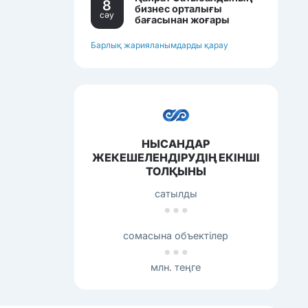
8
бизнес орталығы
сәу
бағасынан жоғары
бағамен сатылып
жатқан еді.
Барлық жарияланымдарды қарау
НЫСАНДАР
ЖЕКЕШЕЛЕНДІРУДІҢ ЕКІНШІ
ТОЛҚЫНЫ
сатылды
сомасына объектілер
млн. теңге