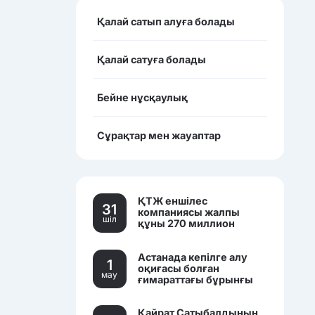
Қалай сатып алуға болады
Қалай сатуға болады
Бейне нұсқаулық
Сұрақтар мен жауаптар
ҚТЖ еншілес
31
компаниясы жалпы
шiл
құны 270 миллион
теңгеден асатын үш
көлікті сатылымға
Астанада кепілге алу
қойды.
1
оқиғасы болған
мау
ғимараттағы бұрынғы
банк кеңселері саудаға
шығарылды.
Қайрат Сатыбалдының