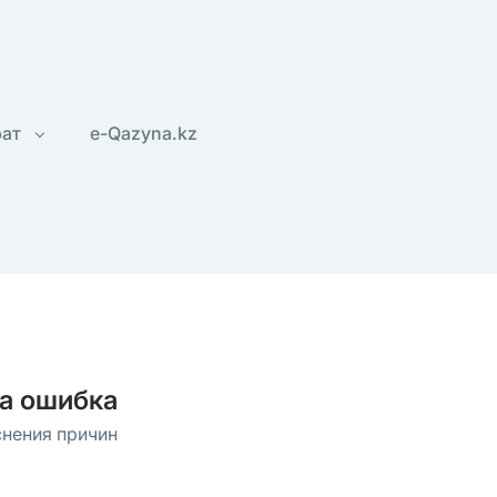
рат
e-Qazyna.kz
а ошибка
снения причин