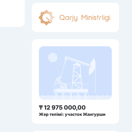
₸ 12 975 000,00
Жер телімі: участок Жангурши