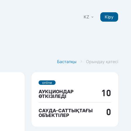
KZ
Кіру
Бастапқы
Орындау қатесі
online
АУКЦИОНДАР
10
ӨТКІЗІЛЕДІ
САУДА-САТТЫҚТАҒЫ
0
ОБЪЕКТІЛЕР