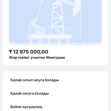
₸ 12 975 000,00
Жер телімі: участок Жангурши
Қалай сатып алуға болады
Қалай сатуға болады
Бейне нұсқаулық