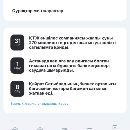
Сұрақтар мен жауаптар
ҚТЖ еншілес компаниясы жалпы құны
31
270 миллион теңгеден асатын үш көлікті
шiл
сатылымға қойды.
Астанада кепілге алу оқиғасы болған
1
ғимараттағы бұрынғы банк кеңселері
мау
саудаға шығарылды.
Қайрат Сатыбалдының бизнес орталығы
8
бағасынан жоғары бағамен сатылып
сәу
жатқан еді.
Барлық жарияланымдарды қарау