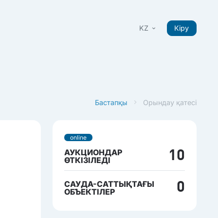
KZ
Кіру
Бастапқы
Орындау қатесі
online
АУКЦИОНДАР
10
ӨТКІЗІЛЕДІ
САУДА-САТТЫҚТАҒЫ
0
ОБЪЕКТІЛЕР