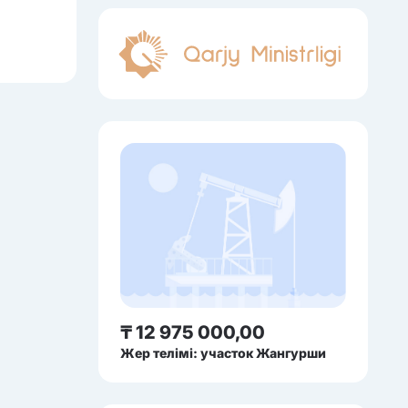
₸ 12 975 000,00
Жер телімі: участок Жангурши