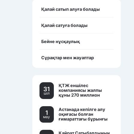
Қалай сатып алуға болады
Қалай сатуға болады
Бейне нұсқаулық
Сұрақтар мен жауаптар
ҚТЖ еншілес
31
компаниясы жалпы
шiл
құны 270 миллион
теңгеден асатын үш
көлікті сатылымға
Астанада кепілге алу
қойды.
1
оқиғасы болған
мау
ғимараттағы бұрынғы
банк кеңселері саудаға
шығарылды.
Қайрат Сатыбалдының