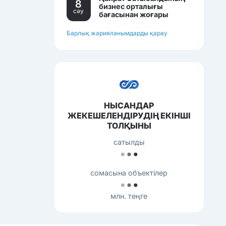
8
бизнес орталығы
сәу
бағасынан жоғары
бағамен сатылып
жатқан еді.
Барлық жарияланымдарды қарау
НЫСАНДАР
ЖЕКЕШЕЛЕНДІРУДІҢ ЕКІНШІ
ТОЛҚЫНЫ
сатылды
сомасына объектілер
млн. теңге