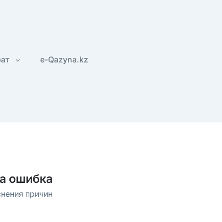
рат
e-Qazyna.kz
а ошибка
снения причин