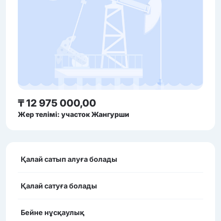
₸ 12 975 000,00
Жер телімі: участок Жангурши
Қалай сатып алуға болады
Қалай сатуға болады
Бейне нұсқаулық