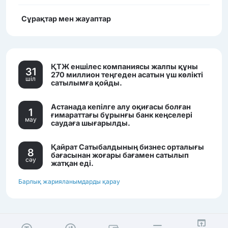
Сұрақтар мен жауаптар
ҚТЖ еншілес компаниясы жалпы құны
31
270 миллион теңгеден асатын үш көлікті
шiл
сатылымға қойды.
Астанада кепілге алу оқиғасы болған
1
ғимараттағы бұрынғы банк кеңселері
мау
саудаға шығарылды.
Қайрат Сатыбалдының бизнес орталығы
8
бағасынан жоғары бағамен сатылып
сәу
жатқан еді.
Барлық жарияланымдарды қарау