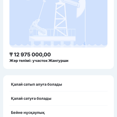
₸ 12 975 000,00
Жер телімі: участок Жангурши
Қалай сатып алуға болады
Қалай сатуға болады
Бейне нұсқаулық