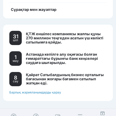
Сұрақтар мен жауаптар
ҚТЖ еншілес компаниясы жалпы құны
31
270 миллион теңгеден асатын үш көлікті
шiл
сатылымға қойды.
Астанада кепілге алу оқиғасы болған
1
ғимараттағы бұрынғы банк кеңселері
мау
саудаға шығарылды.
Қайрат Сатыбалдының бизнес орталығы
8
бағасынан жоғары бағамен сатылып
сәу
жатқан еді.
Барлық жарияланымдарды қарау