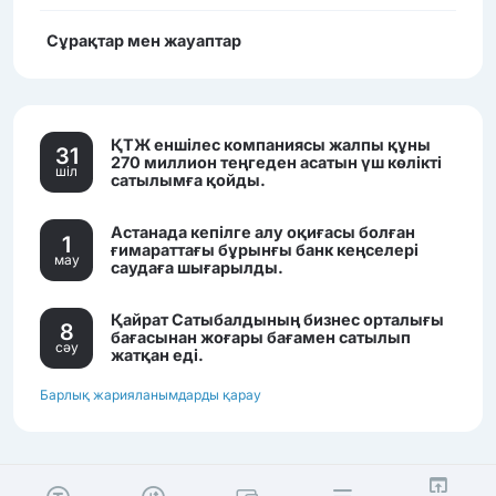
Сұрақтар мен жауаптар
ҚТЖ еншілес компаниясы жалпы құны
31
270 миллион теңгеден асатын үш көлікті
шiл
сатылымға қойды.
Астанада кепілге алу оқиғасы болған
1
ғимараттағы бұрынғы банк кеңселері
мау
саудаға шығарылды.
Қайрат Сатыбалдының бизнес орталығы
8
бағасынан жоғары бағамен сатылып
сәу
жатқан еді.
Барлық жарияланымдарды қарау