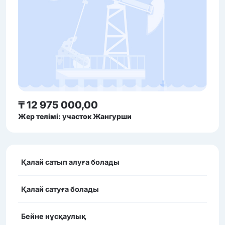
₸ 12 975 000,00
Жер телімі: участок Жангурши
Қалай сатып алуға болады
Қалай сатуға болады
Бейне нұсқаулық