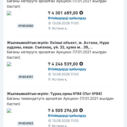
(РКА1202300008274367)
Бағаны көтеруге арналған Аукцион (17.01.2021 жылдан
бастап)
₸
4 301 689,00
Өтінімдерді қабылдау
13.08.2026 11:00
№454160
Астана қ.
Жылжымайтын мүлік: Екінші объект, ж. Астана, Нұра
ауданы, көше. Сығанақ, үй. 32, қума м.. 39,
(РКА1202300008274464)
Бағаны көтеруге арналған Аукцион (17.01.2021 жылдан
бастап)
₸
4 246 539,00
Өтінімдерді қабылдау
13.08.2026 11:00
№454161
Астана қ.
Жылжымайтын мүлік: Тұрақ орны №94 (Лот №94)
Бағаны төмендетуге арналған Аукцион (17.01.2021 жылдан
бастап)
₸
6 505 296,00
Өтінімдерді қабылдау
13.08.2026 11:00
№454163
Астана қ.