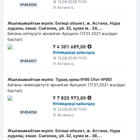
13.08.2026 11:00
№454156
Астана қ.
Жылжымайтын мүлік: Екінші объект, ж. Астана, Нұра
ауданы, көше. Сығанақ, үй. 32, қума м.. 34,
(РКА1202300008273965)
Бағаны көтеруге арналған Аукцион (17.01.2021 жылдан
бастап)
₸
4 301 689,00
Өтінімдерді қабылдау
13.08.2026 11:00
№454157
Астана қ.
Жылжымайтын мүлік: Тұрақ орны №95 (Лот №95)
Бағаны төмендетуге арналған Аукцион (17.01.2021 жылдан
бастап)
₸
7 820 973,00
Өтінімдерді қабылдау
13.08.2026 11:00
№454158
Астана қ.
Жылжымайтын мүлік: Екінші объект, ж. Астана, Нұра
ауданы, көше. Сығанақ, үй. 32, қума м.. 38,