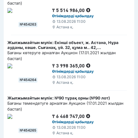
бастап)
₸
5 514 986,00
Өтінімдерді қабылдау
13.08.2026 11:00
№454263
Астана қ.
Жылжымайтын мүлік: Екінші объект, ж. Астана, Нұра
ауданы, көше. Сығанақ, үй. 32, қума м.. 42,
(РКА1202300008274761)
Бағаны көтеруге арналған Аукцион (17.01.2021 жылдан
бастап)
₸
3 998 365,00
Өтінімдерді қабылдау
13.08.2026 11:00
№454264
Астана қ.
Жылжымайтын мүлік: №90 тұрақ орны (№90 лот)
Бағаны төмендетуге арналған Аукцион (17.01.2021 жылдан
бастап)
₸
6 468 747,00
Өтінімдерді қабылдау
13.08.2026 11:00
№454265
Астана қ.