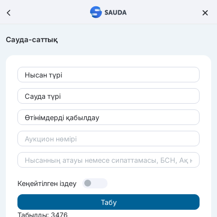
Сауда-саттық
Нысан түрі
Сауда түрі
Өтінімдерді қабылдау
Кеңейтілген іздеу
Табылды: 3476