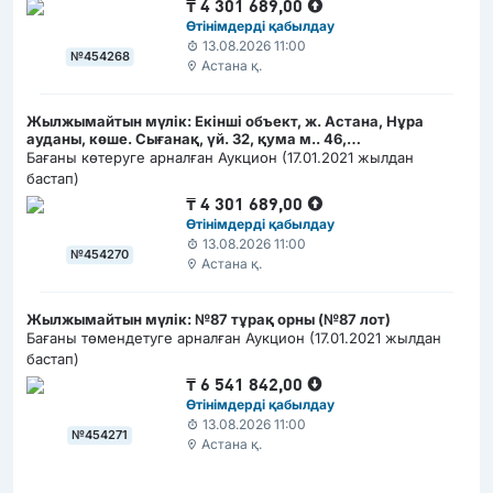
₸
4 301 689,00
Өтінімдерді қабылдау
13.08.2026 11:00
№454268
Астана қ.
Жылжымайтын мүлік: Екінші объект, ж. Астана, Нұра
ауданы, көше. Сығанақ, үй. 32, қума м.. 46,
(РКА1202300008275169)
Бағаны көтеруге арналған Аукцион (17.01.2021 жылдан
бастап)
₸
4 301 689,00
Өтінімдерді қабылдау
13.08.2026 11:00
№454270
Астана қ.
Жылжымайтын мүлік: №87 тұрақ орны (№87 лот)
Бағаны төмендетуге арналған Аукцион (17.01.2021 жылдан
бастап)
₸
6 541 842,00
Өтінімдерді қабылдау
13.08.2026 11:00
№454271
Астана қ.