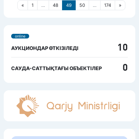
«
1
...
48
49
50
...
174
»
online
10
АУКЦИОНДАР ӨТКІЗІЛЕДІ
0
САУДА-САТТЫҚТАҒЫ ОБЪЕКТІЛЕР