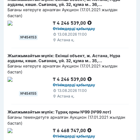
ауданы, көше. Сығанақ, үй. 32, қума м.. 36,
(РКА1202300008274166)
Бағаны көтеруге арналған Аукцион (17.01.2021 жылдан
бастап)
₸
4 246 539,00
Өтінімдерді қабылдау
13.08.2026 11:00
№454153
Астана қ.
Жылжымайтын мүлік: Екінші объект, ж. Астана, Нұра
ауданы, көше. Сығанақ, үй. 32, қума м.. 35,
(РКА1202300008274060)
Бағаны көтеруге арналған Аукцион (17.01.2021 жылдан
бастап)
₸
4 246 539,00
Өтінімдерді қабылдау
13.08.2026 11:00
№454155
Астана қ.
Жылжымайтын мүлік: Тұрақ орны №99 (№99 лот)
Бағаны төмендетуге арналған Аукцион (17.01.2021 жылдан
бастап)
₸
6 468 747,00
Өтінімдерді қабылдау