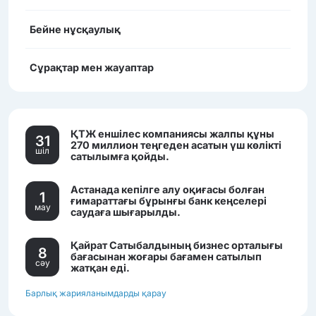
Бейне нұсқаулық
Сұрақтар мен жауаптар
ҚТЖ еншілес компаниясы жалпы құны
31
270 миллион теңгеден асатын үш көлікті
шiл
сатылымға қойды.
Астанада кепілге алу оқиғасы болған
1
ғимараттағы бұрынғы банк кеңселері
мау
саудаға шығарылды.
Қайрат Сатыбалдының бизнес орталығы
8
бағасынан жоғары бағамен сатылып
сәу
жатқан еді.
Барлық жарияланымдарды қарау