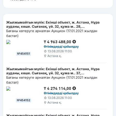
Жылжымайтын мүлік: Екінші объект, ж. Астана, Нұра
ауданы, көше. Сығанақ, үй. 32, қума м.. 28,
(РКА1202300008273360)
Бағаны көтеруге арналған Аукцион (17.01.2021 жылдан
бастап)
₸
4 963 488,00
Өтінімдерді қабылдау
13.08.2026 11:00
№454151
Астана қ.
Жылжымайтын мүлік: Екінші объект, ж. Астана, Нұра
ауданы, көше. Сығанақ, үй. 32, қума м.. 37,
(РКА1202300008274268)
Бағаны көтеруге арналған Аукцион (17.01.2021 жылдан
бастап)
₸
4 274 114,00
Өтінімдерді қабылдау
13.08.2026 11:00
№454152
Астана қ.
Жылжымайтын мүлік: Екінші объект, ж. Астана, Нұра