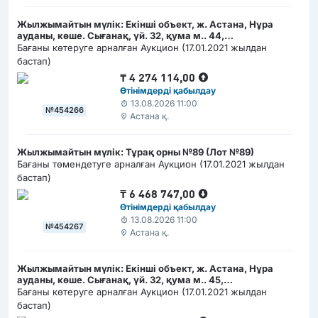
Жылжымайтын мүлік: Екінші объект, ж. Астана, Нұра
ауданы, көше. Сығанақ, үй. 32, қума м.. 44,
(РКА1202300008274962)
Бағаны көтеруге арналған Аукцион (17.01.2021 жылдан
бастап)
₸
4 274 114,00
Өтінімдерді қабылдау
13.08.2026 11:00
№454266
Астана қ.
Жылжымайтын мүлік: Тұрақ орны №89 (Лот №89)
Бағаны төмендетуге арналған Аукцион (17.01.2021 жылдан
бастап)
₸
6 468 747,00
Өтінімдерді қабылдау
13.08.2026 11:00
№454267
Астана қ.
Жылжымайтын мүлік: Екінші объект, ж. Астана, Нұра
ауданы, көше. Сығанақ, үй. 32, қума м.. 45,
(РКА1202300008275063)
Бағаны көтеруге арналған Аукцион (17.01.2021 жылдан
бастап)