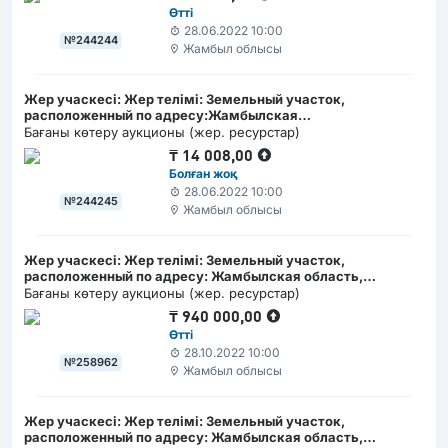
Нұрлы жол көшесі, №3 Б мекен жайда орналасқан жер
Өтті
учаскесі
28.06.2022 10:00
№244244
Жамбыл облысы
Жер учаскесі: Жер телімі: Земельный участок,
расположенный по адресу:Жамбылская
область,Кордайский район, село Отеген, ул. Абая, №72 Б /
Бағаны көтеру аукционы (жер. ресурстар)
Жамбыл облысы, Қордай ауданы, Өтеген ауылы, Абай
₸
14 008,00
көшесі, №72 Б мекен жайда орналасқан жер учаскесі
Болған жоқ
28.06.2022 10:00
№244245
Жамбыл облысы
Жер учаскесі: Жер телімі: Земельный участок,
расположенный по адресу: Жамбылская область,
Кордайский район, село Отар, ул. Зангар №38 Г/ Жамбыл
Бағаны көтеру аукционы (жер. ресурстар)
облысы, Қордай ауданы, Отар ауылы, Заңғар көшесі, №38 Г
₸
940 000,00
мекен жайда орналасқан жер учаскесі
Өтті
28.10.2022 10:00
№258962
Жамбыл облысы
Жер учаскесі: Жер телімі: Земельный участок,
расположенный по адресу: Жамбылская область,