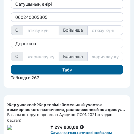
Сатушының өңірі
С
Бойынша
Дереккөз
С
Бойынша
Табылды: 267
Жер учаскесі: Жер телімі: Земельный участок
коммерческого назначения, расположенный по адресу:
с.Кордай, жилой массив "Шыгыс", Кордайского с/о,
Бағаны көтеруге арналған Аукцион (17.01.2021 жылдан
Кордайского района, Жамбылской области/Кәсіпкерлік
бастап)
мақсаттағы жер телімі, орналасқан мекен-жайы: Жамбыл
₸
294 000,00
облысы, Қордай ауданы, Қордай а/о, Қордай ауылы,
Сауда-саттық нәтижесі жойылды
"Шығыс" тұрғын алақабы