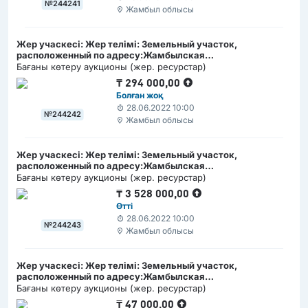
№244241
Жамбыл облысы
Жер учаскесі: Жер телімі: Земельный участок,
расположенный по адресу:Жамбылская
область,Кордайский район, село Кордай, по улице
Бағаны көтеру аукционы (жер. ресурстар)
Бериктас, №21 А / Жамбыл облысы, Қордай ауданы,
₸
294 000,00
Қордай ауылы, Беріктас көшесі, №21 А мекен-жайда
Болған жоқ
орналасқан жер учаскесі
28.06.2022 10:00
№244242
Жамбыл облысы
Жер учаскесі: Жер телімі: Земельный участок,
расположенный по адресу:Жамбылская
область,Кордайский район, село Кордай / Жамбыл
Бағаны көтеру аукционы (жер. ресурстар)
облысы, Қордай ауданы, Қордай ауылында орналасқан
₸
3 528 000,00
жер учаскесі
Өтті
28.06.2022 10:00
№244243
Жамбыл облысы
Жер учаскесі: Жер телімі: Земельный участок,
расположенный по адресу:Жамбылская
область,Кордайский район, село Карасу, ул. Нурлы жол,
Бағаны көтеру аукционы (жер. ресурстар)
№3 Б / Жамбыл облысы, Қордай ауданы, Қарасу ауылы,
₸
47 000,00