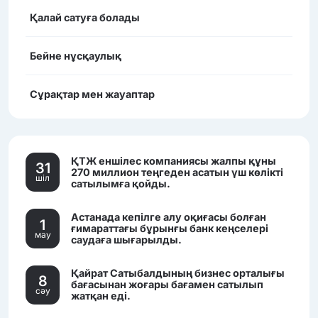
Қалай сатуға болады
Бейне нұсқаулық
Сұрақтар мен жауаптар
ҚТЖ еншілес компаниясы жалпы құны
31
270 миллион теңгеден асатын үш көлікті
шiл
сатылымға қойды.
Астанада кепілге алу оқиғасы болған
1
ғимараттағы бұрынғы банк кеңселері
мау
саудаға шығарылды.
Қайрат Сатыбалдының бизнес орталығы
8
бағасынан жоғары бағамен сатылып
сәу
жатқан еді.