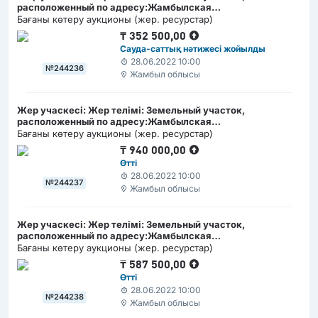
расположенный по адресу:Жамбылская
область,Кордайский район, село Отар, по улице Зангар,
Бағаны көтеру аукционы (жер. ресурстар)
№10 Д / Жамбыл облысы, Қордай ауданы, Отар ауылы,
₸
352 500,00
Заңғар көшесі, №10 Д мекен-жайда орналасқан жер
Сауда-саттық нәтижесі жойылды
учаскесі
28.06.2022 10:00
№244236
Жамбыл облысы
Жер учаскесі: Жер телімі: Земельный участок,
расположенный по адресу:Жамбылская
область,Кордайский район, село Отар, по улице Зангар,
Бағаны көтеру аукционы (жер. ресурстар)
№38 Г / Жамбыл облысы, Қордай ауданы, Отар ауылы,
₸
940 000,00
Заңғар көшесі, №38 Г мекен-жайда орналасқан жер
Өтті
учаскесі
28.06.2022 10:00
№244237
Жамбыл облысы
Жер учаскесі: Жер телімі: Земельный участок,
расположенный по адресу:Жамбылская
область,Кордайский район, село Отар, по улице Жамбыла,
Бағаны көтеру аукционы (жер. ресурстар)
№37 Б / Жамбыл облысы, Қордай ауданы, Отар ауылы,
₸
587 500,00
Жамбыл көшесі, №37 Б мекен-жайда орналасқан жер
Өтті
учаскесі
28.06.2022 10:00
№244238
Жамбыл облысы