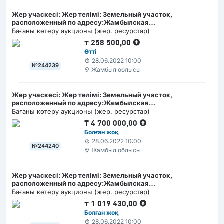
Жер учаскесі: Жер телімі: Земельный участок,
расположенный по адресу:Жамбылская
область,Кордайский район, село Отар, по улице Ногайбай,
Бағаны көтеру аукционы (жер. ресурстар)
№38 В / Жамбыл облысы, Қордай ауданы, Отар ауылы,
₸
258 500,00
Ноғайбай көшесі, №38 В мекен-жайда орналасқан жер
Өтті
учаскесі
28.06.2022 10:00
№244239
Жамбыл облысы
Жер учаскесі: Жер телімі: Земельный участок,
расположенный по адресу:Жамбылская
область,Кордайский район, село Беткайнар, по улице
Бағаны көтеру аукционы (жер. ресурстар)
Карасу, №2 Б / Жамбыл облысы, Қордай ауданы, Бетқайнар
₸
4 700 000,00
ауылы, Қарасу көшесі, №2 Б мекен-жайда орналасқан жер
Болған жоқ
учаскесі
28.06.2022 10:00
№244240
Жамбыл облысы
Жер учаскесі: Жер телімі: Земельный участок,
расположенный по адресу:Жамбылская
область,Кордайский район, село Кайнар, по улице
Бағаны көтеру аукционы (жер. ресурстар)
Ушконыр, №1 Б / Жамбыл облысы, Қордай ауданы, Кайнар
₸
1 019 430,00
ауылы, Үшқоңыр көшесі, №1 Б мекен-жайда орналасқан
Болған жоқ
жер учаскесі
28.06.2022 10:00