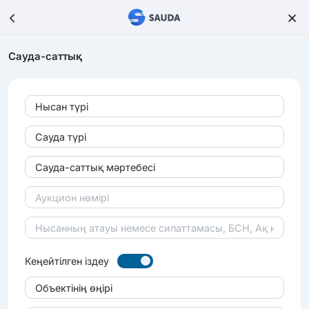
Сауда-саттық
Нысан түрі
Сауда түрі
Сауда-саттық мәртебесі
Кеңейтілген іздеу
Объектінің өңірі