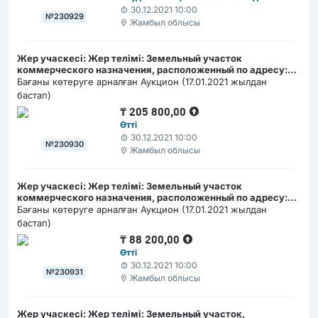
30.12.2021 10:00
№230929
Жамбыл облысы
Жер учаскесі: Жер телімі: Земельный участок
коммерческого назначения, расположенный по адресу:
с.Кордай, ул.Шурина № 29 "В", Кордайского с/о,
Бағаны көтеруге арналған Аукцион (17.01.2021 жылдан
Кордайского района, Жамбылской области/ Кәсіпкерлік
бастап)
мақсаттағы жер телімі, орналасқан мекен-жайы: Жамбыл
₸
205 800,00
облысы, Қордай ауданы, Қордай а/о, Қордай ауылы, Шурин
Өтті
көшесі № 29 "В"
30.12.2021 10:00
№230930
Жамбыл облысы
Жер учаскесі: Жер телімі: Земельный участок
коммерческого назначения, расположенный по адресу:
с.Кордай, ул.Шурина № 29 "Г", Кордайского с/о,
Бағаны көтеруге арналған Аукцион (17.01.2021 жылдан
Кордайского района, Жамбылской области/ Кәсіпкерлік
бастап)
мақсаттағы жер телімі, орналасқан мекен-жайы: Жамбыл
₸
88 200,00
облысы, Қордай ауданы, Қордай а/о, Қордай ауылы, Шурин
Өтті
көшесі № 29 "Г"
30.12.2021 10:00
№230931
Жамбыл облысы
Жер учаскесі: Жер телімі: Земельный участок,