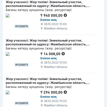
Жер учаскесі: Жер телімі: Земельный участок,
расположенный по адресу: Жамбылская область,
Кордайский район, село Сарыбулак, Северная сторона/
Бағаны көтеру аукционы (жер. ресурстар)
Жамбыл облысы, Қордай ауданы, Сарыбұлақ ауылы,
₸
940 000,00
Солтүстік жағында мекен жайда орналасқан жер учаскесі
Болған жоқ
28.10.2022 10:00
№258970
Жамбыл облысы
Жер учаскесі: Жер телімі: Земельный участок,
расположенный по адресу: Жамбылская область,
Кордайский район, село Отеген, ул. Абай №72 Б/ Жамбыл
Бағаны көтеру аукционы (жер. ресурстар)
облысы, Қордай ауданы, Өтеген ауылы, Абай көшесі, №72
₸
14 008,00
Б мекен жайда орналасқан жер учаскесі
Болған жоқ
28.10.2022 10:00
№258973
Жамбыл облысы
Жер учаскесі: Жер телімі: Земельный участок,
расположенный по адресу: Жамбылская область,
Кордайский район, село Кордай, ул. Бериктас №21 А/
Бағаны көтеру аукционы (жер. ресурстар)
Жамбыл облысы, Қордай ауданы, Қордай ауылы, Беріктас
₸
294 000,00
көшесі, №21 А мекен жайда орналасқан жер учаскесі
Болған жоқ
28.10.2022 10:00
№258979
Жамбыл облысы