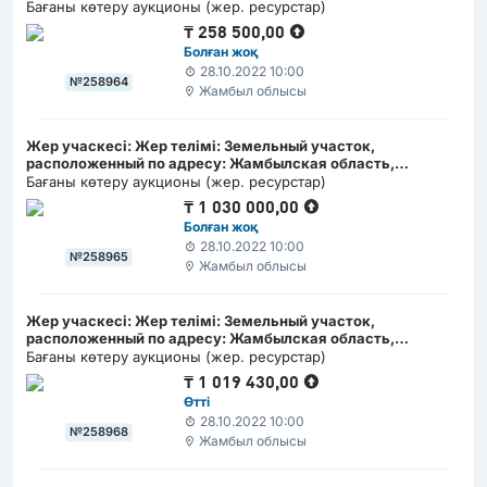
Кордайский район, село Отар, ул. Ногайбай №38 В/
Бағаны көтеру аукционы (жер. ресурстар)
Жамбыл облысы, Қордай ауданы, Отар ауылы, Ноғайбай
₸
258 500,00
көшесі, №38 В мекен жайда орналасқан жер учаскесі
Болған жоқ
28.10.2022 10:00
№258964
Жамбыл облысы
Жер учаскесі: Жер телімі: Земельный участок,
расположенный по адресу: Жамбылская область,
Кордайский район, село Арал, ул. Бабахчиев №37 Б/
Бағаны көтеру аукционы (жер. ресурстар)
Жамбыл облысы, Қордай ауданы, Арал ауылы, Бабахчиев
₸
1 030 000,00
көшесі, №37 Б мекен жайда орналасқан жер учаскесі
Болған жоқ
28.10.2022 10:00
№258965
Жамбыл облысы
Жер учаскесі: Жер телімі: Земельный участок,
расположенный по адресу: Жамбылская область,
Кордайский район, село Кайнар, ул. Ушконыр №1 Б/
Бағаны көтеру аукционы (жер. ресурстар)
Жамбыл облысы, Қордай ауданы, Қайнар ауылы, Үшқоңыр
₸
1 019 430,00
көшесі, №1 Б Г мекен жайда орналасқан жер учаскесі
Өтті
28.10.2022 10:00
№258968
Жамбыл облысы