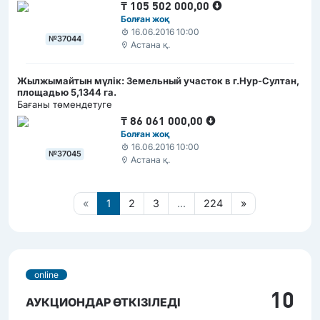
₸
105 502 000,00
Болған жоқ
16.06.2016 10:00
№37044
Астана қ.
Жылжымайтын мүлік: Земельный участок в г.Нур-Султан,
площадью 5,1344 га.
Бағаны төмендетуге
₸
86 061 000,00
Болған жоқ
16.06.2016 10:00
№37045
Астана қ.
«
1
2
3
...
224
»
online
10
АУКЦИОНДАР ӨТКІЗІЛЕДІ