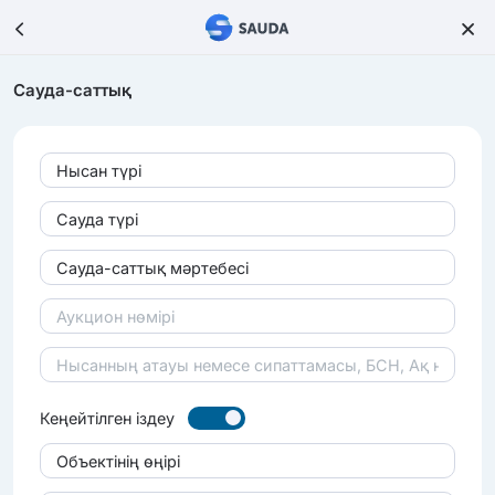
Сауда-саттық
Нысан түрі
Сауда түрі
Сауда-саттық мәртебесі
Кеңейтілген іздеу
Объектінің өңірі