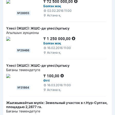
₸
72 500 000,00
Болған жоқ
02.02.2016 11:00
№28955
Астана қ.
Үлесі (ЖШС): ЖШС-де үлесі/қатысу
Ағылшын аукционы
₸
1 250 000,00
Болған жоқ
16.02.2016 11:00
№29466
Астана қ.
Үлесі (ЖШС): ЖШС-де үлесі/қатысу
Бағаны төмендетуге
₸
100,00
Өтті
16.03.2016 11:00
№31864
Астана қ.
Жылжымайтын мүлік: Земельный участок в г.Нур-Султан,
площадью 2,2877 га.
Бағаны төмендетуге