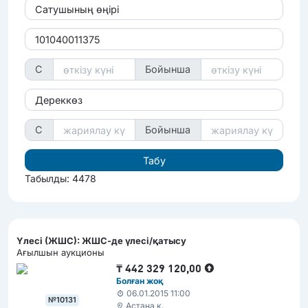
Сатушының өңірі
С
Бойынша
Дереккөз
С
Бойынша
Табылды: 4478
Үлесі (ЖШС): ЖШС-де үлесі/қатысу
Ағылшын аукционы
₸
442 329 120,00
Болған жоқ
06.01.2015 11:00
№10131
Астана қ.