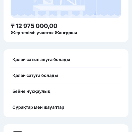
₸ 12 975 000,00
Жер телімі: участок Жангурши
Қалай сатып алуға болады
Қалай сатуға болады
Бейне нұсқаулық
Сұрақтар мен жауаптар