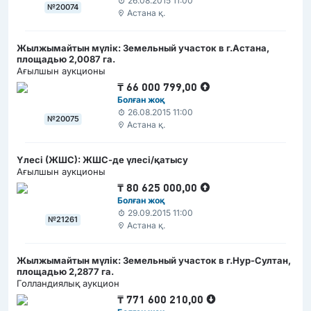
26.08.2015 11:00
№20074
Астана қ.
Жылжымайтын мүлік: Земельный участок в г.Астана,
площадью 2,0087 га.
Ағылшын аукционы
₸
66 000 799,00
Болған жоқ
26.08.2015 11:00
№20075
Астана қ.
Үлесі (ЖШС): ЖШС-де үлесі/қатысу
Ағылшын аукционы
₸
80 625 000,00
Болған жоқ
29.09.2015 11:00
№21261
Астана қ.
Жылжымайтын мүлік: Земельный участок в г.Нур-Султан,
площадью 2,2877 га.
Голландиялық аукцион
₸
771 600 210,00