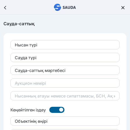
Сауда-саттық
Нысан түрі
Сауда түрі
Сауда-саттық мәртебесі
Кеңейтілген іздеу
Объектінің өңірі