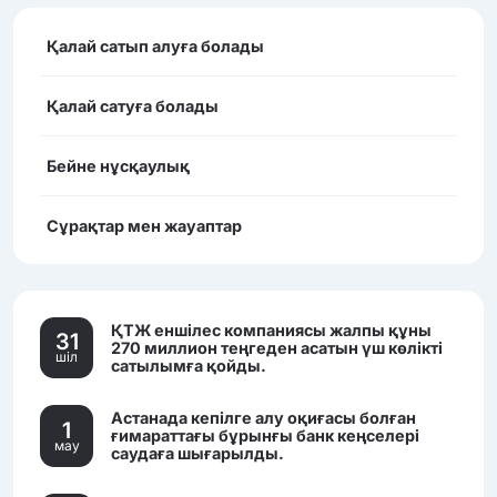
Қалай сатып алуға болады
Қалай сатуға болады
Бейне нұсқаулық
Сұрақтар мен жауаптар
ҚТЖ еншілес компаниясы жалпы құны
31
270 миллион теңгеден асатын үш көлікті
шiл
сатылымға қойды.
Астанада кепілге алу оқиғасы болған
1
ғимараттағы бұрынғы банк кеңселері
мау
саудаға шығарылды.