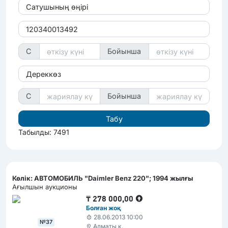
Сатушының өңірі
С
Бойынша
Дереккөз
С
Бойынша
Табылды: 7491
Көлік: АВТОМОБИЛЬ "Daimler Benz 220"; 1994 жылғы
Ағылшын аукционы
₸
278 000,00
Болған жоқ
28.06.2013 10:00
№37
Алматы қ.