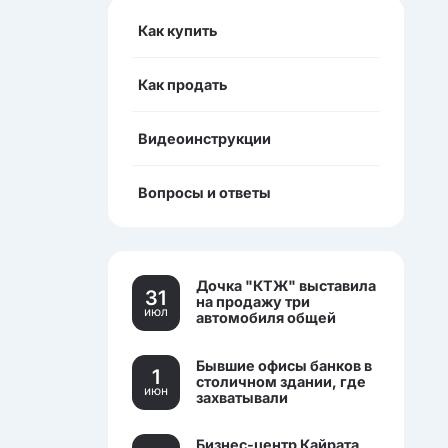
Как купить
Как продать
Видеоинструкции
Вопросы и ответы
Дочка "КТЖ" выставила
31
на продажу три
июл
автомобиля общей
стоимостью более 270
млн тенге
Бывшие офисы банков в
1
столичном здании, где
июн
захватывали
заложников, выставили
на торги.
Бизнес-центр Кайрата