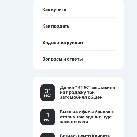
Как купить
Как продать
Видеоинструкции
Вопросы и ответы
Дочка "КТЖ" выставила
31
на продажу три
июл
автомобиля общей
стоимостью более 270
млн тенге
Бывшие офисы банков в
1
столичном здании, где
июн
захватывали
заложников, выставили
на торги.
Бизнес-центр Кайрата