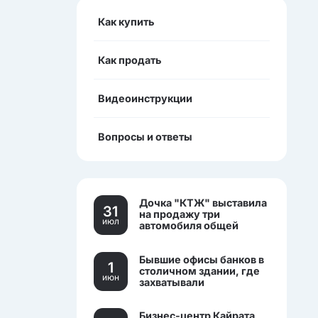
Как купить
Как продать
Видеоинструкции
Вопросы и ответы
Дочка "КТЖ" выставила
31
на продажу три
июл
автомобиля общей
стоимостью более 270
млн тенге
Бывшие офисы банков в
1
столичном здании, где
июн
захватывали
заложников, выставили
на торги.
Бизнес-центр Кайрата