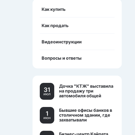
Как купить
Как продать
Видеоинструкции
Вопросы и ответы
Дочка "КТЖ" выставила
31
на продажу три
июл
автомобиля общей
стоимостью более 270
млн тенге
Бывшие офисы банков в
1
столичном здании, где
июн
захватывали
заложников, выставили
на торги.
Бизнес-центр Кайрата