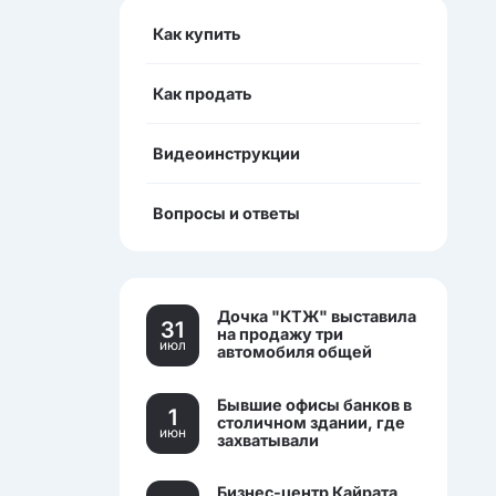
Как купить
Как продать
Видеоинструкции
Вопросы и ответы
Дочка "КТЖ" выставила
31
на продажу три
июл
автомобиля общей
стоимостью более 270
млн тенге
Бывшие офисы банков в
1
столичном здании, где
июн
захватывали
заложников, выставили
на торги.
Бизнес-центр Кайрата