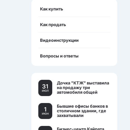
Как купить
Как продать
Видеоинструкции
Вопросы и ответы
Дочка "КТЖ" выставила
31
на продажу три
июл
автомобиля общей
стоимостью более 270
млн тенге
Бывшие офисы банков в
1
столичном здании, где
июн
захватывали
заложников, выставили
на торги.
Бизнес-центр Кайрата