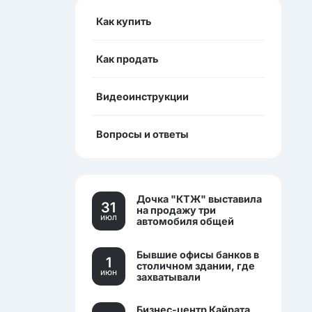
Как купить
Как продать
Видеоинструкции
Вопросы и ответы
Дочка "КТЖ" выставила
31
на продажу три
июл
автомобиля общей
стоимостью более 270
млн тенге
Бывшие офисы банков в
1
столичном здании, где
июн
захватывали
заложников, выставили
на торги.
Бизнес-центр Кайрата