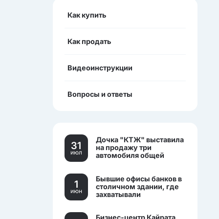
Как купить
Как продать
Видеоинструкции
Вопросы и ответы
Дочка "КТЖ" выставила
31
на продажу три
июл
автомобиля общей
стоимостью более 270
млн тенге
Бывшие офисы банков в
1
столичном здании, где
июн
захватывали
заложников, выставили
на торги.
Бизнес-центр Кайрата