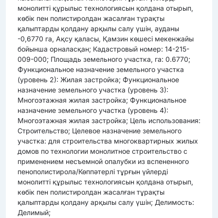
монолитті құрылыс технологиясын қолдана отырып,
көбік пен полистиролдан жасалған тұрақты
қалыптарды қолдану арқылы салу үшін, ауданы
-0,6770 га, Ақсу қаласы, Қамзин көшесі мекенжайы
бойынша орналасқан; Кадастровый номер: 14-215-
009-000; Площадь земельного участка, га: 0.6770;
Функциональное назначение земельного участка
(уровень 2): Жилая застройка; Функциональное
назначение земельного участка (уровень 3):
Многоэтажная жилая застройка; Функциональное
назначение земельного участка (уровень 4):
Многоэтажная жилая застройка; Цель использования:
Строительство; Целевое назначение земельного
участка: для строительства многоквартирных жилых
домов по технологии монолитное строительство с
применением несъемной опалубки из вспененного
пенополистирола/Көппәтерлі тұрғын үйлерді
монолитті құрылыс технологиясын қолдана отырып,
көбік пен полистиролдан жасалған тұрақты
қалыптарды қолдану арқылы салу үшін; Делимость:
Делимый;