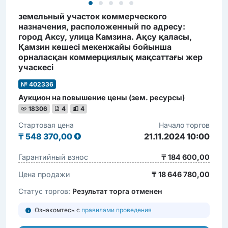
земельный участок коммерческого
назначения, расположенный по адресу:
город Аксу, улица Камзина. Ақсу қаласы,
Қамзин көшесі мекенжайы бойынша
орналасқан коммерциялық мақсаттағы жер
учаскесі
№ 402336
Аукцион на повышение цены (зем. ресурсы)
18306
4
4
Стартовая цена
Начало торгов
₸
548 370,00
21.11.2024 10:00
Гарантийный взнос
₸ 184 600,00
Цена продажи
₸ 18 646 780,00
Статус торгов:
Результат торга отменен
Ознакомтесь с
правилами проведения