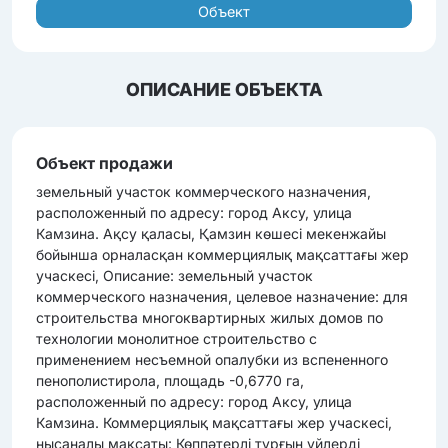
Объект
ОПИСАНИЕ ОБЪЕКТА
Объект продажи
земельный участок коммерческого назначения,
расположенный по адресу: город Аксу, улица
Камзина. Ақсу қаласы, Қамзин көшесі мекенжайы
бойынша орналасқан коммерциялық мақсаттағы жер
учаскесі, Описание: земельный участок
коммерческого назначения, целевое назначение: для
строительства многоквартирных жилых домов по
технологии монолитное строительство с
применением несъемной опалубки из вспененного
пенополистирола, площадь -0,6770 га,
расположенный по адресу: город Аксу, улица
Камзина. Коммерциялық мақсаттағы жер учаскесі,
нысаналы мақсаты: Көппәтерлі тұрғын үйлерді