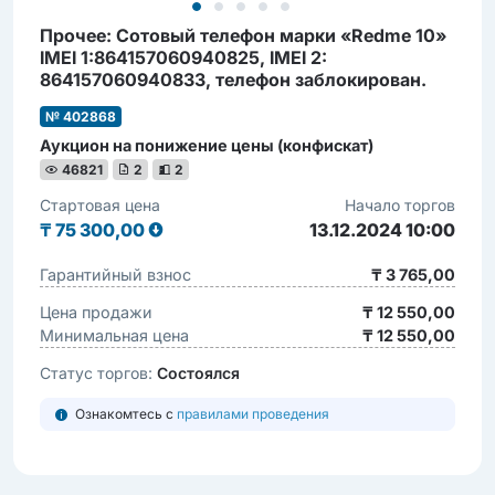
Прочее: Сотовый телефон марки «Redme 10»
IMEI 1:864157060940825, IMEI 2:
864157060940833, телефон заблокирован.
№ 402868
Аукцион на понижение цены (конфискат)
46821
2
2
Стартовая цена
Начало торгов
₸
75 300,00
13.12.2024 10:00
Гарантийный взнос
₸ 3 765,00
Цена продажи
₸ 12 550,00
Минимальная цена
₸ 12 550,00
Статус торгов:
Состоялся
Ознакомтесь с
правилами проведения