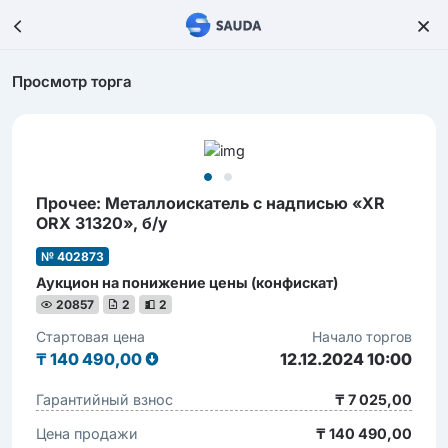
Просмотр торга
Прочее: Металлоискатель с надписью «XR
ORX 31320», б/у
№ 402873
Аукцион на понижение цены (конфискат)
20857
2
2
Стартовая цена
Начало торгов
₸
140 490,00
12.12.2024 10:00
Гарантийный взнос
₸ 7 025,00
Цена продажи
₸ 140 490,00