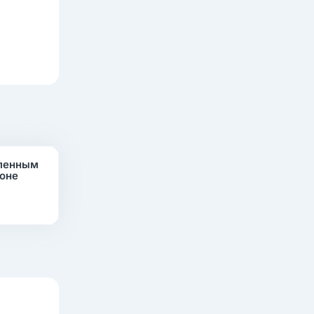
вленным
ионе