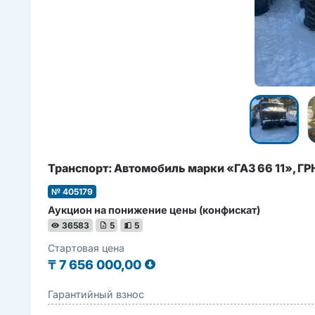
Транcпорт: Автомобиль марки «ГАЗ 66 11», ГР
№ 405179
Аукцион на понижение цены (конфискат)
36583
5
5
Стартовая цена
₸
7 656 000,00
Гарантийный взнос