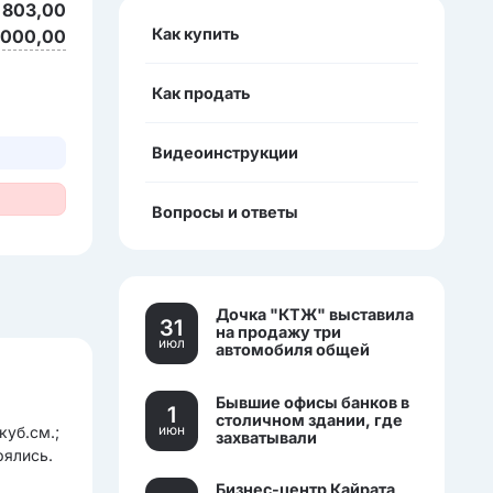
 803,00
Как купить
6 000,00
Как продать
Видеоинструкции
Вопросы и ответы
Дочка "КТЖ" выставила
31
на продажу три
июл
автомобиля общей
стоимостью более 270
млн тенге
Бывшие офисы банков в
1
столичном здании, где
июн
куб.см.;
захватывали
заложников, выставили
рялись.
на торги.
Бизнес-центр Кайрата