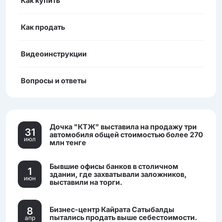
Как купить
Как продать
Видеоинструкции
Вопросы и ответы
Дочка "КТЖ" выставила на продажу три
31
автомобиля общей стоимостью более 270
июл
млн тенге
Бывшие офисы банков в столичном
1
здании, где захватывали заложников,
июн
выставили на торги.
8
Бизнес-центр Кайрата Сатыбалды
пытались продать выше себестоимости.
апр