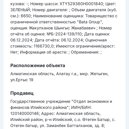
кузова: -; Номер шасси: XTY529360H0001840; Цвет:
ЗЕЛЕНЫЙ; Номер двигателя: ; Объем двигателя (куб.
см.): 6650; Наименование оценщика: Товарищество с
ограниченной ответственностью "Bata Group",
оценщик Жакупханов Шынгыс Жанабаевич ; Номер
отчёта об оценке: №Б-2024-139/110; Дата оценки:
06.12.2024; Дата отчёта: 06.12.2024; Оценочная
стоимость: 1166730,0; Имеются ограничения/арест:
Нет; Информация об аресте: ; Обременения: ;
Расположение объекта
Алматинская область, Алатау г.а., мкр. Жетыген,
ул.Ертыс 19
Продавец
Государственное учреждение "Отдел экономики и
финансов Илийского района"; ИИН/БИН:
120140000146; Адрес: Алматинская область,
Илийский район, р-н Илийский, с.о. Өтеген Батыр, с.
Отеген батыр, ул. Заманбек Батталханов, зд. 8;