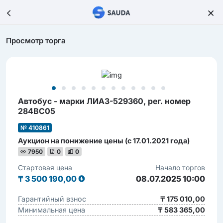
Просмотр торга
Автобус - марки ЛИАЗ-529360, рег. номер
284BC05
№ 410861
Аукцион на понижение цены (с 17.01.2021 года)
7950
0
0
Стартовая цена
Начало торгов
₸
3 500 190,00
08.07.2025 10:00
Гарантийный взнос
₸ 175 010,00
Минимальная цена
₸ 583 365,00