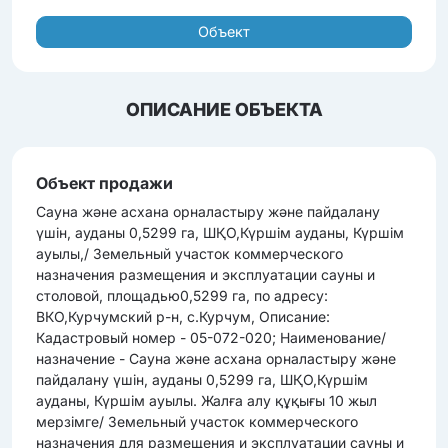
Объект
ОПИСАНИЕ ОБЪЕКТА
Объект продажи
Сауна және асхана орналастыру және пайдалану
үшін, ауданы 0,5299 га, ШҚО,Күршім ауданы, Күршім
ауылы,/ Земельный участок коммерческого
назначения размещения и эксплуатации сауны и
столовой, площадью0,5299 га, по адресу:
ВКО,Курчумский р-н, с.Курчум, Описание:
Кадастровый номер - 05-072-020; Наименование/
назначение - Сауна және асхана орналастыру және
пайдалану үшін, ауданы 0,5299 га, ШҚО,Күршім
ауданы, Күршім ауылы. Жалға алу құқығы 10 жыл
мерзімге/ Земельный участок коммерческого
назначения для размещения и эксплуатации сауны и