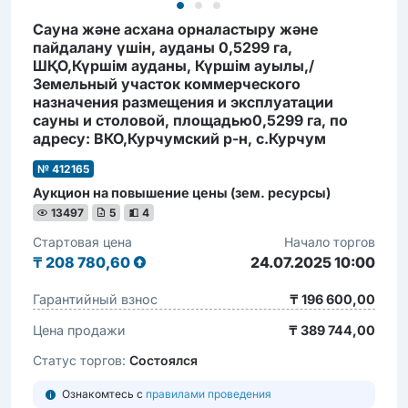
Сауна және асхана орналастыру және
пайдалану үшін, ауданы 0,5299 га,
ШҚО,Күршім ауданы, Күршім ауылы,/
Земельный участок коммерческого
назначения размещения и эксплуатации
сауны и столовой, площадью0,5299 га, по
адресу: ВКО,Курчумский р-н, с.Курчум
№ 412165
Аукцион на повышение цены (зем. ресурсы)
13497
5
4
Стартовая цена
Начало торгов
₸
208 780,60
24.07.2025 10:00
Гарантийный взнос
₸ 196 600,00
Цена продажи
₸ 389 744,00
Статус торгов:
Состоялся
Ознакомтесь с
правилами проведения