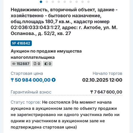
Недвижимость, вторичный объект, здание -
хозяйственно - бытового назначение,
общ.площадь 180,7 кв.м., кадастр номер
02:036:033:043:1:27, адрес: г. Актобе, ул. М.
Оспанова., д. 52/2, кв. 27
№ 416842
Аукцион по продаже имущества
налогоплательщика
152887
0
0
Стартовая цена
Начало торгов
₸
50 984 000,00
02.10.2025 12:00
Гарантийный взнос
₸ 7 647 600,00
Статус торгов:
Не состоялся (На момент начала
аукциона в аукционном зале по объекту продажи
не зарегистрировано ни одного участника либо ни
одним из участником в аукционном зале не
подтверждена стартовая цена)