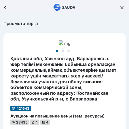
Просмотр торга
Қостанай обл, Ұзынкөл ауд, Варваровка а.
жер телімі мекенжайы бойынша орналасқан
коммерциялық аймақ объектелеріне қызмет
көрсету үшін мақсаттағы жер учаскесі/
Земельный участок для обслуживания
объектов коммерческой зоны,
расположенный по адресу: Костанайская
обл, Узункольский р-н, с.Варваровка
№ 421643
Аукцион на повышение цены (зем. ресурсы)
28435
4
4