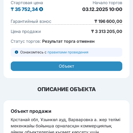
Стартовая цена
Начало торгов
₸
35 752,34
03.12.2025 10:00
Гарантийный взнос
₸ 196 600,00
Цена продажи
₸ 3 313 205,00
Статус торгов:
Результат торга отменен
Ознакомтесь с
правилами проведения
Объект
ОПИСАНИЕ ОБЪЕКТА
Объект продажи
Қостанай обл, Ұзынкөл ауд, Варваровка а. жер телімі
мекенжайы бойынша орналасқан коммерциялық
аймақ объектелеріне қызмет көрсету үшін