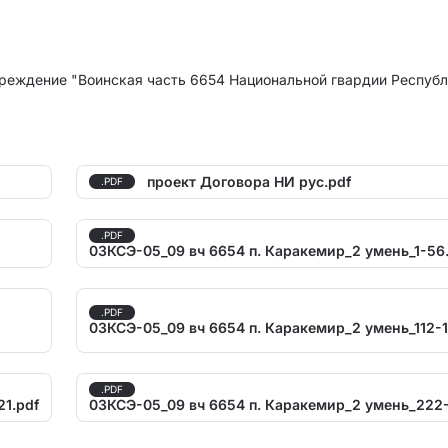
реждение "Воинская часть 6654 Национальной гвардии Респуб
проект Договора НИ рус.pdf
.PDF
.PDF
03КСЭ-05_09 вч 6654 п. Каракемир_2 умень_1-56
.PDF
03КСЭ-05_09 вч 6654 п. Каракемир_2 умень_112-1
.PDF
21.pdf
03КСЭ-05_09 вч 6654 п. Каракемир_2 умень_222-