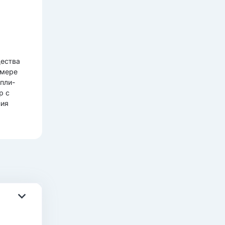
щества
змере
упли-
р с
ния