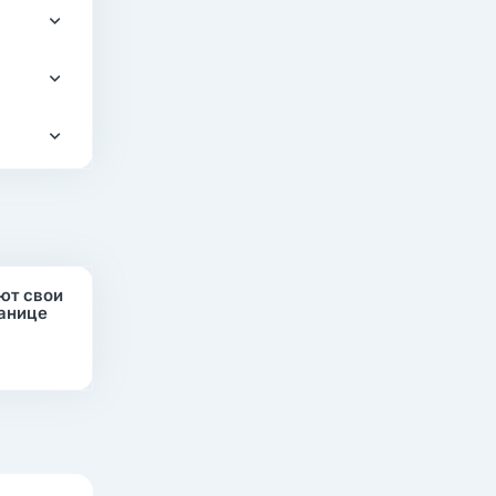
ют свои
ранице