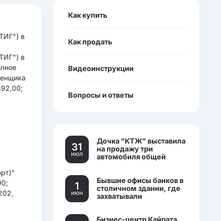
Как купить
ТИГ") в
Как продать
ТИГ") в
олное
Видеоинструкции
ценщика
892,00;
Вопросы и ответы
Дочка "КТЖ" выставила
31
на продажу три
июл
автомобиля общей
стоимостью более 270
рт)"
млн тенге
Бывшие офисы банков в
90;
1
столичном здании, где
202,
июн
захватывали
заложников, выставили
на торги.
Бизнес-центр Кайрата