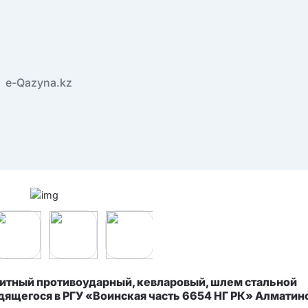
e-Qazyna.kz
итный противоударный, кевларовый, шлем стальной
ходящегося в РГУ «Воинская часть 6654 НГ РК» Алматин