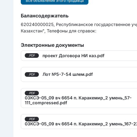
Все объявления этого продавца
Балансодержатель
620240000025, Республиканское государственное уч
Казахстан", Телефоны для справок:
Электронные документы
проект Договора НИ каз.pdf
.PDF
Лот №5-7-54 шлем.pdf
.PDF
.PDF
03КСЭ-05_09 вч 6654 п. Каракемир_2 умень_57-
111_compressed.pdf
.PDF
03КСЭ-05_09 вч 6654 п. Каракемир_2 умень_167-2