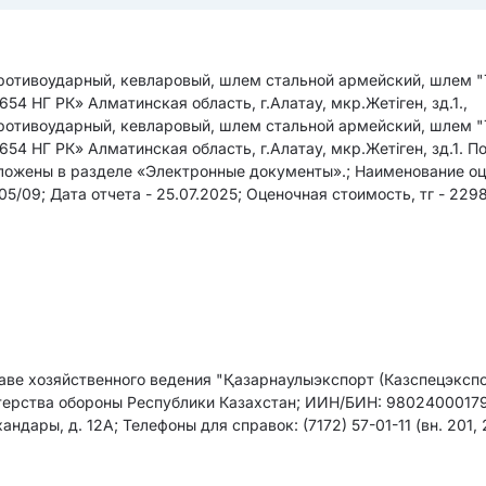
отивоударный, кевларовый, шлем стальной армейский, шлем "
654 НГ РК» Алматинская область, г.Алатау, мкр.Жетіген, зд.1.,
отивоударный, кевларовый, шлем стальной армейский, шлем "
654 НГ РК» Алматинская область, г.Алатау, мкр.Жетіген, зд.1. П
ложены в разделе «Электронные документы».; Наименование о
5/09; Дата отчета - 25.07.2025; Оценочная cтоимоcть, тг - 229
аве хозяйственного ведения "Қазарнаулыэкспорт (Казспецэкспо
терства обороны Республики Казахстан; ИИН/БИН: 9802400017
андары, д. 12А; Телефоны для справок: (7172) 57-01-11 (вн. 201, 