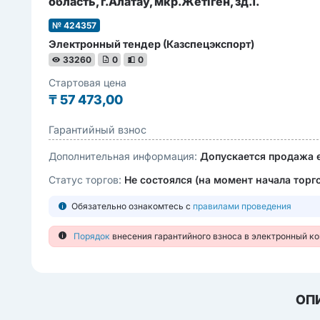
область, г.Алатау, мкр.Жетіген, зд.1.
№ 424357
Электронный тендер (Казспецэкспорт)
33260
0
0
Стартовая цена
₸
57 473,00
Гарантийный взнос
Дополнительная информация:
Допускается продажа 
Статус торгов:
Не состоялся (на момент начала торг
Обязательно ознакомтесь с
правилами проведения
Порядок
внесения гарантийного взноса в электронный к
ОП