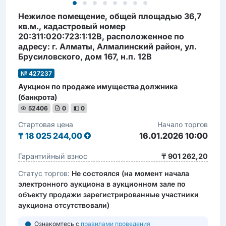
Нежилое помещение, общей площадью 36,7
кв.м., кадастровый номер
20:311:020:723:1:12В, расположенное по
адресу: г. Алматы, Алмалинский район, ул.
Брусиловского, дом 167, н.п. 12В
№ 427237
Аукцион по продаже имущества должника
(банкрота)
52406
0
0
Стартовая цена
Начало торгов
₸
18 025 244,00
16.01.2026 10:00
Гарантийный взнос
₸ 901 262,20
Статус торгов:
Не состоялся (на момент начала
электронного аукциона в аукционном зале по
объекту продажи зарегистрированные участники
аукциона отсутствовали)
Ознакомтесь с
правилами проведения