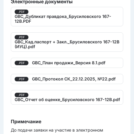
Электронные документы
.PDF
GBC_Дубликат правдока_Брусиловского 167-
12В.PDF
.PDF
GBC_Кад.паспорт + Закл._Брусиловского 167-12В
(ИУЦ).pdf
GBC_План продажи_Версия 8.1.pdf
.PDF
GBC_Протокол СК_22.12.2025, №22.pdf
.PDF
.PDF
GBC_Отчет об оценке_Брусиловского 167-12В.pdf
Примечание
До подачи заявки на участие в электронном