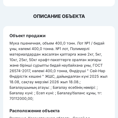
ОПИСАНИЕ ОБЪЕКТА
Объект продажи
Мука пшеничная, объем 400,0 тонн. Лот №1 / бидай
ұны, көлемі 400,0 тонна. №1 лот, Полимерлі
материалдардан жасалған қаптарға және 2кг, 5кг,
10кг, 25кг, 50кг крафт-пакеттерге оралған жоғары
және бірінші сұрыпты бидай наубайхана ұны, ГОСТ
26574-2017, көлемі 400,0 тонна, Өндіруші " Сей-Нар
Өндірістік кешені " ЖШС, дайындалған күні 2025 жыл
18.08, сақтау мерзімі 2026 жыл 18.08.;
Бағалаушының атауы: ; Бағалау есебінің нөмірі: ;
Бағалау күні: ; Есеп күні: ; Бағалау/баланс құны, тг:
70112000,00;
Расположение объекта