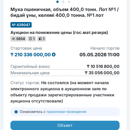
Мука пшеничная, объем 400,0 тонн. Лот №1 /
бидай ұны, көлемі 400,0 тонна. №1 лот
№ 439047
Аукцион на понижение цены (гос.мат.резерв)
5954
1
1
Стартовая цена
Начало торгов
₸
210 336 000,00
05.05.2026 11:00
Гарантийный взнос
₸ 10 516 800,00
Минимальная цена
₸ 35 056 000,00
Статус торгов:
Не состоялся (на момент начала
электронного аукциона в аукционном зале по
объекту продажи зарегистрированные участники
аукциона отсутствовали)
Ознакомтесь с
правилами проведения
Объект