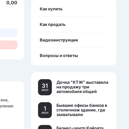
0,00
Как купить
Как продать
Видеоинструкции
Вопросы и ответы
Дочка "КТЖ" выставила
31
на продажу три
июл
автомобиля общей
стоимостью более 270
тана,
млн тенге
Бывшие офисы банков в
вления:
1
столичном здании, где
июн
захватывали
заложников, выставили
на торги.
Бизнес-центр Кайрата