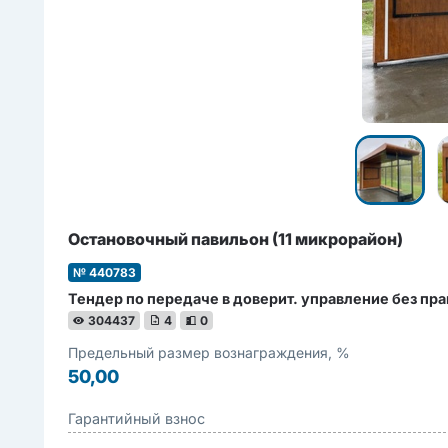
Остановочный павильон (11 микрорайон)
№ 440783
Тендер по передаче в доверит. управление без прав
304437
4
0
Предельный размер вознаграждения, %
50,00
Гарантийный взнос