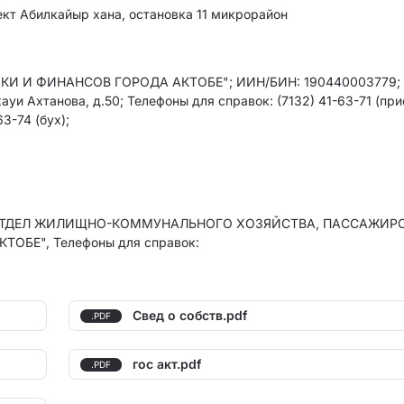
ект Абилкайыр хана, остановка 11 микрорайон
 И ФИНАНСОВ ГОРОДА АКТОБЕ"; ИИН/БИН: 190440003779; 
ауи Ахтанова, д.50; Телефоны для справок: (7132) 41-63-71 (при
3-74 (бух);
"ОТДЕЛ ЖИЛИЩНО-КОММУНАЛЬНОГО ХОЗЯЙСТВА, ПАССАЖИР
БЕ", Телефоны для справок:
Свед о собств.pdf
.PDF
гос акт.pdf
.PDF