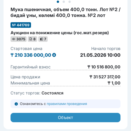
Мука пшеничная, объем 400,0 тонн. Лот №2 /
бидай ұны, көлемі 400,0 тонна. №2 лот
№ 441769
Аукцион на понижение цены (гос.мат.резерв)
3075
8
7
Стартовая цена
Начало торгов
₸
210 336 000,00
21.05.2026 10:00
Гарантийный взнос
₸ 10 516 800,00
Цена продажи
₸ 31 527 317,00
Минимальная цена
₸ 1,00
Статус торгов:
Состоялся
Ознакомтесь с
правилами проведения
Объект