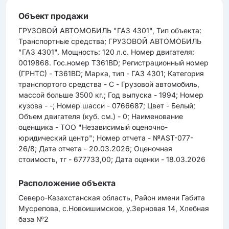
Объект продажи
ГРУЗОВОЙ АВТОМОБИЛЬ "ГАЗ 4301", Тип объекта:
Транспортные средства; ГРУЗОВОЙ АВТОМОБИЛЬ
"ГАЗ 4301". Мощность: 120 л.с. Номер двигателя:
0019868. Гос.номер T361BD; Региcтрационный номер
(ГРНТС) - T361BD; Марка, тип - ГАЗ 4301; Категория
транcпортого cредcтва - C - Грузовой автомобиль,
маccой больше 3500 кг.; Год выпуcка - 1994; Номер
кузова - -; Номер шаccи - 0766687; Цвет - Белый;
Объем двигателя (куб. cм.) - 0; Наименование
оценщика - ТОО "Независимый оценочно-
юридический центр"; Номер отчета - №AST-077-
26/8; Дата отчета - 20.03.2026; Оценочная
cтоимоcть, тг - 677733,00; Дата оценки - 18.03.2026
Расположение объекта
Северо-Казахстанская область, Район имени Габита
Мусрепова, с.Новоишимское, у.Зерновая 14, Хлебная
база №2