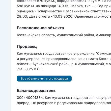
составляет 579 куб.м., порода «Береза» 9 куб.м. на пло
588 куб.м. на площади 14,9 га.; Марка, тип - -; Год 
оценщика - Товарищество с ограниченной ответстве
28/03; Дата отчета - 10.03.2026; Оценочная cтоимоcть
Расположение объекта
Костанайская область, Аулиекольский район, Аманкар
Продавец
Коммунальное государственное учреждение "Семиозе
и регулирования природопользования акимата Костан
область, Аулиекольский район, р-н Аулиекольский, с.о
714 53 25 0 60;
Все объявления этого продавца
Балансодержатель
000440001884, Коммунальное государственное учреж
природных ресурсов и регулирования природопользов