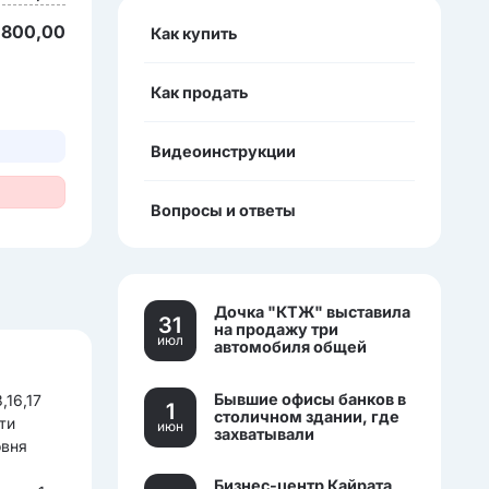
 800,00
Как купить
Как продать
Видеоинструкции
Вопросы и ответы
Дочка "КТЖ" выставила
31
на продажу три
июл
автомобиля общей
стоимостью более 270
млн тенге
Бывшие офисы банков в
,16,17
1
столичном здании, где
ти
июн
захватывали
овня
заложников, выставили
на торги.
Бизнес-центр Кайрата