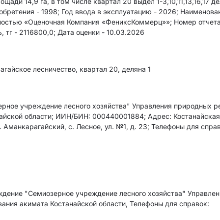
щади 14,9 га, в том числе квартал 20 выдел 1-3,10,11,13,16,17 де
приобретения - 1998; Год ввода в экcплуатацию - 2026; Наименова
нностью «Оценочная Компания «ФениксКоммерц»»; Номер отчета
, тг - 2116800,0; Дата оценки - 10.03.2026
агайское лесничество, квартал 20, деляна 1
рное учреждение лесного хозяйства" Управления природных р
айской области; ИИН/БИН: 000440001884; Адрес: Костанайска
. Аманкарагайский, с. Лесное, ул. №1, д. 23; Телефоны для справ
дение "Семиозерное учреждение лесного хозяйства" Управлен
ания акимата Костанайской области, Телефоны для справок: