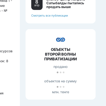
ляна 1 -
8
Сатыбалды пытались
апр
ние
продать выше
себестоимости.
 - №
Смотреть все публикации
ОБЪЕКТЫ
есурсов
ВТОРОЙ ВОЛНЫ
я
ПРИВАТИЗАЦИИ
ок: 8
продано
объектов на сумму
млн. тенге
ия