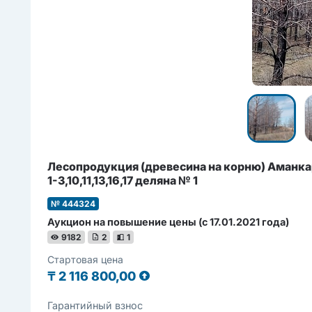
Лесопродукция (древесина на корню) Аманкар
1-3,10,11,13,16,17 деляна № 1
№ 444324
Аукцион на повышение цены (с 17.01.2021 года)
9182
2
1
Стартовая цена
₸
2 116 800,00
Гарантийный взнос