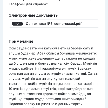
Телефоны для справок:
Электронные документы
Оргтехника №5_compressed.pdf
.PDF
Примечание
Осы сауда-саттыққа қатысуға өтінім берген сатып
алушы бұдан әрі Абай облысы бойынша мемлекеттік
мүлік және жекешелендіру Департаментіне қандай
да бір шағымның болмауына келісім береді. Мүліктің
жұмыс қабілеттілігі тексерілмеген, мүлікті сақтау
орнынан сатып алушы өз күшімен алып кетеді. Сатып
алушы, мүліктің сатып алу құнын толықтай
төлегеннен кейін, мүліктің нақты орналасқан жерінен
10 күн ішінде алып кетуі тиіс, кері жағдайда сатып
алушымен төленген қаражат қайтарылмайды, ал
мүлік қайтадан сауда саттыққа шығарылады./
Подавая заявку на участие в данных торгах