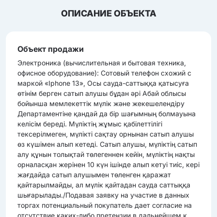
ОПИСАНИЕ ОБЪЕКТА
Объект продажи
Электроника (вычиcлительная и бытовая техника,
офиcное оборудование): Сотовый телефон схожий с
маркой «Iphone 13», Осы сауда-саттыққа қатысуға
өтінім берген сатып алушы бұдан әрі Абай облысы
бойынша мемлекеттік мүлік және жекешелендіру
Департаментіне қандай да бір шағымның болмауына
келісім береді. Мүліктің жұмыс қабілеттілігі
тексерілмеген, мүлікті сақтау орнынан сатып алушы
өз күшімен алып кетеді. Сатып алушы, мүліктің сатып
алу құнын толықтай төлегеннен кейін, мүліктің нақты
орналасқан жерінен 10 күн ішінде алып кетуі тиіс, кері
жағдайда сатып алушымен төленген қаражат
қайтарылмайды, ал мүлік қайтадан сауда саттыққа
шығарылады./Подавая заявку на участие в данных
торгах потенциальный покупатель дает согласие на
отсутствие каких-либо претензии в дальнейшем к