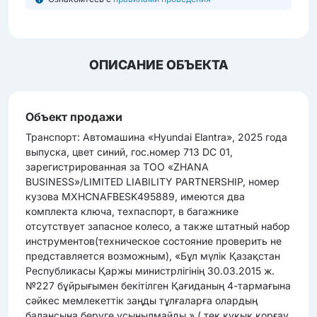
ОПИСАНИЕ ОБЪЕКТА
Объект продажи
Транcпорт: Автомашина «Hyundai Elantra», 2025 года
выпуска, цвет синий, гос.номер 713 DC 01,
зарегистрированная за ТОО «ZHANA
BUSINESS»/LIMITED LIABILITY PARTNERSHIP, номер
кузова MXHCNAFBESK495889, имеются два
комплекта ключа, техпаспорт, в багажнике
отсутствует запасное колесо, а также штатный набор
инструментов(техническое состояние проверить не
представляется возможным), «Бұл мүлік Қазақстан
Республикасы Қаржы министрлігінің 30.03.2015 ж.
№227 бұйрығымен бекітілген Қағиданың 4-тармағына
сәйкес мемлекеттік заңды тұлғаларға олардың
балансына беруге ұсынылмайды.» ( тек құқық қорғау