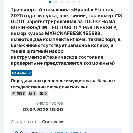
Транcпорт: Автомашина «Hyundai Elantra»,
2025 года выпуска, цвет синий, гос.номер 713
DC 01, зарегистрированная за ТОО «ZHANA
BUSINESS»/LIMITED LIABILITY PARTNERSHIP,
номер кузова MXHCNAFBESK495889,
имеются два комплекта ключа, техпаспорт, в
багажнике отсутствует запасное колесо, а
также штатный набор
инструментов(техническое состояние
проверить не представляется возможным)
№ 448437
Передача и закрепление имущества на балансе
государственных юридических лиц
1583
3
0
Начало торгов
07.07.2026 10:00
Статус торгов:
Состоялся
Ознакомтесь с
правилами проведения