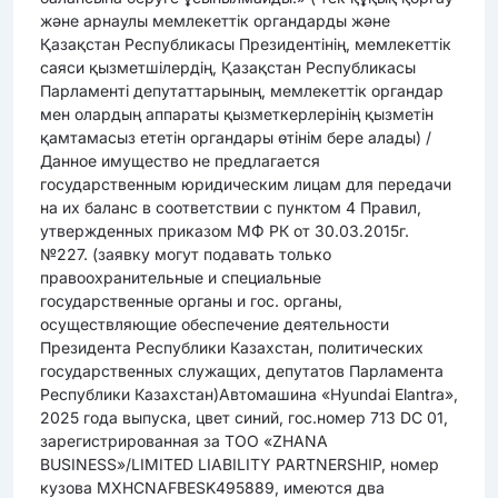
және арнаулы мемлекеттік органдарды және
Қазақстан Республикасы Президентінің, мемлекеттік
саяси қызметшілердің, Қазақстан Республикасы
Парламенті депутаттарының, мемлекеттік органдар
мен олардың аппараты қызметкерлерінің қызметін
қамтамасыз ететін органдары өтінім бере алады) /
Данное имущество не предлагается
государственным юридическим лицам для передачи
на их баланс в соответствии с пунктом 4 Правил,
утвержденных приказом МФ РК от 30.03.2015г.
№227. (заявку могут подавать только
правоохранительные и специальные
государственные органы и гос. органы,
осуществляющие обеспечение деятельности
Президента Республики Казахстан, политических
государственных служащих, депутатов Парламента
Республики Казахстан)Автомашина «Hyundai Elantra»,
2025 года выпуска, цвет синий, гос.номер 713 DC 01,
зарегистрированная за ТОО «ZHANA
BUSINESS»/LIMITED LIABILITY PARTNERSHIP, номер
кузова MXHCNAFBESK495889, имеются два