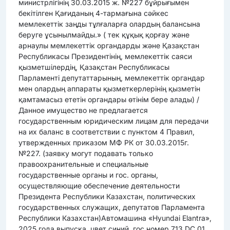
министрлігінің 30.03.2015 ж. №227 бұйрығымен
бекітілген Қағиданың 4-тармағына сәйкес
мемлекеттік заңды тұлғаларға олардың балансына
беруге ұсынылмайды.» ( тек құқық қорғау және
арнаулы мемлекеттік органдарды және Қазақстан
Республикасы Президентінің, мемлекеттік саяси
қызметшілердің, Қазақстан Республикасы
Парламенті депутаттарының, мемлекеттік органдар
мен олардың аппараты қызметкерлерінің қызметін
қамтамасыз ететін органдары өтінім бере алады) /
Данное имущество не предлагается
государственным юридическим лицам для передачи
на их баланс в соответствии с пунктом 4 Правил,
утвержденных приказом МФ РК от 30.03.2015г.
№227. (заявку могут подавать только
правоохранительные и специальные
государственные органы и гос. органы,
осуществляющие обеспечение деятельности
Президента Республики Казахстан, политических
государственных служащих, депутатов Парламента
Республики Казахстан)Автомашина «Hyundai Elantra»,
2025 года выпуска, цвет синий, гос.номер 713 DC 01,