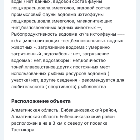
воды ) нет данных, видовой состав фауны
лещ,карась,вовла,змееголов, видовой состав
промысловый фауны водоема ихтиофауны
лещ,карась,вовла,змееголов, млекопитающих
-нет,безпозвоночных водных животных --,
Рыбопродуктивность водоема кг/га ихтоифауны ----
кг/га ,млекопитающих -нет,безпозвоночных водных
животных -, загрязнение водоема : умеренно
загрязненный ,водозаборы : нет, загрязнение
водоема : нет, водозаборы : нет,количество
тоней,плавов,станов,других постоянных мест
использованных рыбных ресурсов водоема (
участка) нет, другие сведения - рекомендуется для
любительского ( спортивного) рыболовства
Расположение объекта
Алматинская область, Енбекшиказахский район,
Алматинская область Енбекшиказахский район
расположен в на в 3 км к северу от поселка
Тастыкара