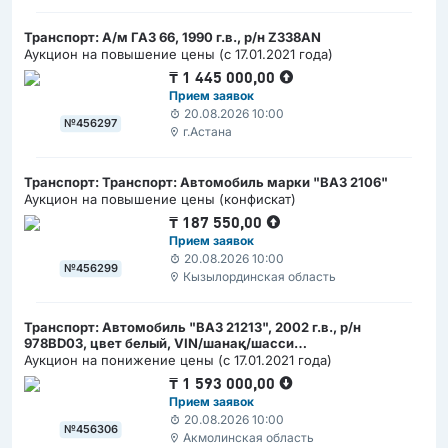
Транспорт: А/м ГАЗ 66, 1990 г.в., р/н Z338AN
Аукцион на повышение цены (с 17.01.2021 года)
₸
1 445 000,00
Прием заявок
20.08.2026 10:00
№456297
г.Астана
Транспорт: Транcпорт: Автомобиль марки "ВАЗ 2106"
Аукцион на повышение цены (конфискат)
₸
187 550,00
Прием заявок
20.08.2026 10:00
№456299
Кызылординская область
Транспорт: Автомобиль "ВАЗ 21213", 2002 г.в., р/н
978BD03, цвет белый, VIN/шанақ/шасси
ХТА21213021678058
Аукцион на понижение цены (с 17.01.2021 года)
₸
1 593 000,00
Прием заявок
20.08.2026 10:00
№456306
Акмолинская область