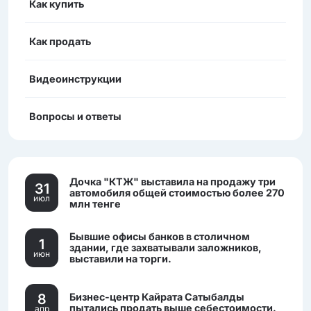
Как купить
Как продать
Видеоинструкции
Вопросы и ответы
Дочка "КТЖ" выставила на продажу три
31
автомобиля общей стоимостью более 270
июл
млн тенге
Бывшие офисы банков в столичном
1
здании, где захватывали заложников,
июн
выставили на торги.
8
Бизнес-центр Кайрата Сатыбалды
пытались продать выше себестоимости.
апр