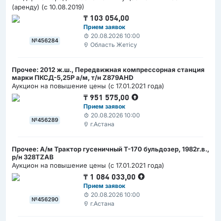
(аренду) (с 10.08.2019)
₸
103 054,00
Прием заявок
20.08.2026 10:00
№456284
Область Жетісу
Прочее: 2012 ж.ш., Передвижная компрессорная станция
марки ПКСД-5,25Р а/м, т/н Z879AHD
Аукцион на повышение цены (с 17.01.2021 года)
₸
951 575,00
Прием заявок
20.08.2026 10:00
№456289
г.Астана
Прочее: А/м Трактор гусеничный Т-170 бульдозер, 1982г.в.,
р/н 328ТZAB
Аукцион на повышение цены (с 17.01.2021 года)
₸
1 084 033,00
Прием заявок
20.08.2026 10:00
№456290
г.Астана