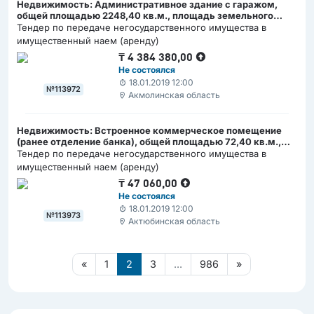
Недвижимость: Административное здание c гаражом,
общей площадью 2248,40 кв.м., площадь земельного
участка 0,1568 га., местонахождение - г.Кокшетау
Тендер по передаче негосударственного имущества в
имущественный наем (аренду)
₸
4 384 380,00
Не состоялся
18.01.2019 12:00
№113972
Акмолинская область
Недвижимость: Встроенное коммерческое помещение
(ранее отделение банка), общей площадью 72,40 кв.м.,
площадь земельного участка 0,12 га., местонахождение -
Тендер по передаче негосударственного имущества в
г.Кандыагаш
имущественный наем (аренду)
₸
47 060,00
Не состоялся
18.01.2019 12:00
№113973
Актюбинская область
«
1
2
3
...
986
»