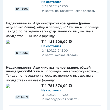
Не состоялся
18.01.2019 12:00
№113967
Восточно-Казахстанская область
Недвижимость: Административное здание (ранее
отделение банка), общей площадью 1728 кв.м., площадь
земельного участка 0,2416 га., местонахождение -
Тендер по передаче негосударственного имущества в
г.Аркалык
имущественный наем (аренду)
₸
1 123 200,00
Не состоялся
18.01.2019 12:00
№113969
Костанайская область
Недвижимость: Административное здание, общей
площадью 2284,2 кв.м., площадь земельного участка
0,1562 га., местонахождение -обл. Павлодарская,
Тендер по передаче негосударственного имущества в
г.Павлодар, ул.Академика Бектурова, д.22. Кадастровый
имущественный наем (аренду)
номер:14:218:001:342
₸
1 781 676,00
Не состоялся
18.01.2019 12:00
№113971
Павлодарская область