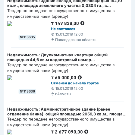
Недвижимость: Здание склада, общей площадью 192,10
кв.м., площадь земельного участка 0,0304 га., в
г.Павлодар, ул. 1 Мая, д. 348 Кадастровый номер:
Тендер по передаче негосударственного имущества в
14:218:020:189:1/А
имущественный наем (аренду)
₸
149 838,00
Не состоялся
15.01.2019 12:00
№113635
Павлодарская область
Недвижимость: Двухкомнатная квартира общей
площадью 44,6 кв.м кадастровый номер
20:315:047:086:100/108:16, расположенная в г.Алматы,
Тендер по передаче негосударственного имущества в
Медеуском районе, пр.Райымбека д.100/108, кв.16
имущественный наем (аренду)
₸
65 000,00
Отменен до начала торгов
15.01.2019 12:00
№113636
г.Алматы
Недвижимость: Административное здание (ранее
отделение банка), общей площадью 2059,3 кв.м., площадь
земельного участка 0,2722 га., местонахождение -
Тендер по передаче негосударственного имущества в
г.Семей
имущественный наем (аренду)
₸
2 677 090,00